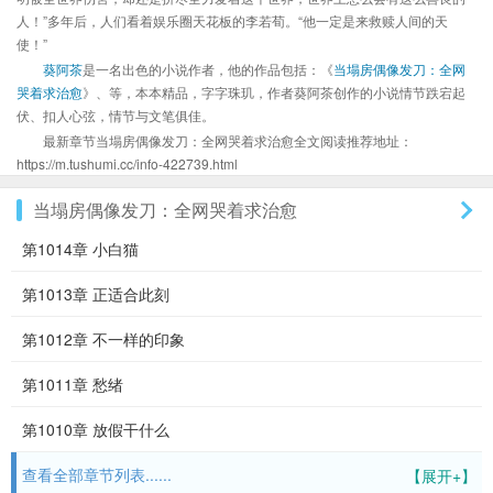
人！”多年后，人们看着娱乐圈天花板的李若荀。“他一定是来救赎人间的天
使！”
葵阿茶
是一名出色的小说作者，他的作品包括：《
当塌房偶像发刀：全网
哭着求治愈
》、等，本本精品，字字珠玑，作者葵阿茶创作的小说情节跌宕起
伏、扣人心弦，情节与文笔俱佳。
最新章节当塌房偶像发刀：全网哭着求治愈全文阅读推荐地址：
https://m.tushumi.cc/info-422739.html
当塌房偶像发刀：全网哭着求治愈
第1014章 小白猫
第1013章 正适合此刻
第1012章 不一样的印象
第1011章 愁绪
第1010章 放假干什么
查看全部章节列表......
【展开+】