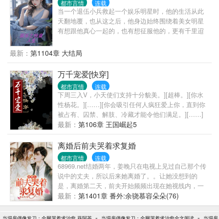
都市言情
连载
当一个退伍小兵救起一个娱乐明星时，他的生活从此
天翻地覆，也从这之后，他身边始终围绕着美女明星
有想跟他真心一起的，也有想征服他的，更有千里迢
迢的跑来陪他的！
最新：
第1104章 大结局
万千宠爱[快穿]
都市言情
连载
下周三入V，小天使们支持十分貌美。][超棒。][你水
性杨花。][……][你会吸引任何人疯狂爱上你，直到你
被占有、囚禁、解肢、冷藏才能令他们满足。][……]
[你不会死，你无限复活。]朝灯在一次意外后被迫绑定
最新：
第106章 王国崛起5
系统，按要求于各个世界收集人格碎片，他先后攻略
了冷漠、轻佻、霸道、多疑、傲慢等各色性格演化的
离婚后前夫哭着求复婚
人物，直到最后，朝灯才知道，从头到尾他面对的都
都市言情
连载
是同一个人。沉湎于爱色，苦惑于自我，名扬四海或
68969.net结婚两年，姜晚只在电视上见过自己那个传
委散尘埃，皆为伟大人生的光耀之歌。你生来，即为
说中的丈夫，所以后来她离婚了。。让她没想到的
了万千宠爱。 1E，苏苏苏爽爽爽，受苏攻更苏。
是，离婚第二天，前夫开始频频出现在她视线内，一
开始让她救小情人，后来竟说要追她。。“周北深，你
最新：
第1401章 番外:余骁慕容朵朵(76)
知道我是谁吗？”她问他。。69668.net“国际着名Dr.
姜，苏老先生关门弟子，顶级黑客J，高端服装品牌创
-
-
当塌房偶像发刀：全网哭着求治愈 葵阿茶
当塌房偶像发刀：全网哭着求治愈全文阅读
当塌房