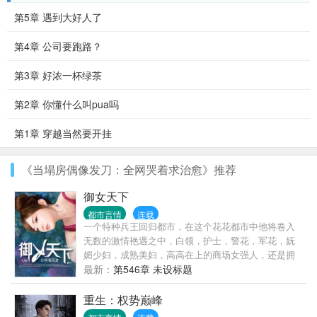
第5章 遇到大好人了
第4章 公司要跑路？
第3章 好浓一杯绿茶
第2章 你懂什么叫pua吗
第1章 穿越当然要开挂
《当塌房偶像发刀：全网哭着求治愈》推荐
御女天下
都市言情
连载
一个特种兵王回归都市，在这个花花都市中他将卷入
无数的激情艳遇之中，白领，护士，警花，军花，妩
媚少妇，成熟美妇，高高在上的商场女强人，还是拥
有无数粉丝的女明星！
最新：
第546章 未设标题
重生：权势巅峰