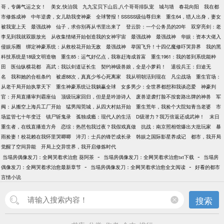
哥，专薅气运之女！
美女,快治我
九九宝贝下山后,八个哥哥排队宠
城与墙
春花向阳
我在都
市修炼成神
中年逆袭，女儿助我变神豪
全球警报！SSSSS级仙尊归来
重生64，猎人出身，妻女
被我宠上天
最强战神
仙子，求你别再从书里出来了
登云阶：一个公务员的20年
双穿亮剑：老
李见到我就双眼放光
从收集情绪开始创造我的女神宇宙
最强战神
最强战神
华娱：资本大佬入
侵娱乐圈
绑定神豪系统：从救校花开始无敌
最强战神
举国飞升！十四亿魔修吓哭异界
我的黑
科技系统是18级文明造物
重生85：运气好亿点，我靠赶海成首富
重生1961：我的签到系统能种
田
医仙纵横花都
高武：我以剑道证长生
契约神级兽娘，全是小萝莉！
退役兵王：归途无
名
我和她的合租条约
被虐88次，真真少爷心死离家
我从明朝活到现在
凡尘战场
重生官场：
从老干局开始执掌天下
重生神豪系统让我躺赢全球
女多男少：全世界都想和我谈恋爱
神豪判
官：开局直播审判霸座仙
顶级玩家回归，但是是吟游诗人
废兽逆袭打脸不按套路出牌的神兽
军
阀：从搬空上海兵工厂开始
猛男闯莞城，从四大村姑开始
重生荒年，我捡个大院知青当老婆
市
场监管七十年变迁
镇尸斩鬼录
孤独成瘾：现代人的生活
D级潜力？我万倍返还成武神！
末日
重生者，在线直播造方舟
恋综：热芭包我过夜？我假戏真做
抗战：南京照相馆爆出大批玩家
暴
雨捡妻！校花赖在我怀里哭唧唧
淬刃：士兵的锋芒成长录
韩娱之国际影星养成记
都市，我开局
觉醒了空间异能
开局上交异世界，我开启修炼时代
-
-
当塌房偶像发刀：全网哭着求治愈 葵阿茶
当塌房偶像发刀：全网哭着求治愈txt下载
当塌房
-
-
偶像发刀：全网哭着求治愈最新章节
当塌房偶像发刀：全网哭着求治愈全文阅读
好看的都市
言情小说
搜索