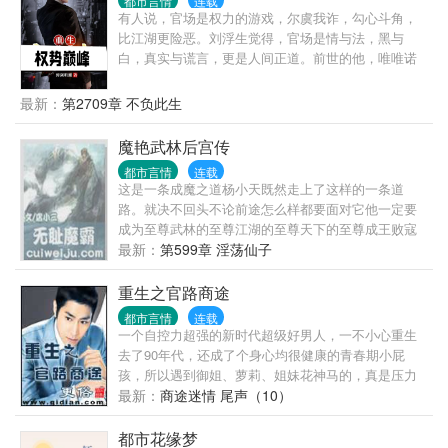
都市言情
连载
有人说，官场是权力的游戏，尔虞我诈，勾心斗角，
比江湖更险恶。刘浮生觉得，官场是情与法，黑与
白，真实与谎言，更是人间正道。前世的他，唯唯诺
诺，一心求稳，却遭人陷害，郁郁而终。重活一世，
他早已洞悉官场，青云之路尽在眼中，挡我者，必将
最新：
第2709章 不负此生
万劫不复！
魔艳武林后宫传
都市言情
连载
这是一条成魔之道杨小天既然走上了这样的一条道
路。就决不回头不论前途怎么样都要面对它他一定要
成为至尊武林的至尊江湖的至尊天下的至尊成王败寇
成功了他就是名传千古的霸主失败了他就是遗臭万年
最新：
第599章 淫荡仙子
的恶魔
重生之官路商途
都市言情
连载
一个自控力超强的新时代超级好男人，一不小心重生
去了90年代，还成了个身心均很健康的青春期小屁
孩，所以遇到御姐、萝莉、姐妹花神马的，真是压力
山大！ 好在，还有纠缠不清的官场、商场那些事儿，
最新：
商途迷情 尾声（10）
能让张恪权力以对、大战拳脚，至于白手起家创建商
业帝国……当然更是手到擒来！ 作为一个开银行、办
都市花缘梦