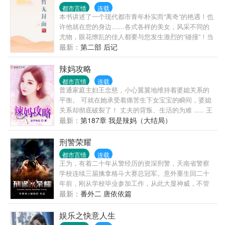
酒店、染指互联网、顺手牵羊迪士尼的财团总裁，成
都市言情
连载
年人张恪告诉你：发家致富的捷径只在于六个字——
本书讲述了一个现代都市青年朴实而“离奇”的艳遇！也
打通权贵之门！
许他就在您的身边……各式各样的美女，风采不同的
尤物，眼花缭乱的佳人都要与您发生激烈的“碰撞”！当
您看此书时，您会发现您就是这本书中的主人公！该
最新：
第二部 后记
书最大的特点就是情感真实、细腻、贴近人心，能够
激发起您内心深处的强烈共鸣！！！
辣妈攻略
都市言情
连载
普通家庭主妇王念慈，小心翼翼地维持着婆媳关系的
平衡。 可就在她承受着痛苦生下女宝宝的瞬间，婆媳
关系却彻底破裂了！ 丈夫的背叛、生活的为难 ..... 王
念慈看着嗷嗷待哺的宝宝：这才是开始！
最新：
第187章 我是辣妈（大结局）
刑警荣耀
都市言情
连载
王为，有着二十年从警经历的资深刑警，天南省警察
学校连续三届擒拿格斗大赛总冠军。意外重生回二十
年前，刚从学校毕业参加工作，从此大显神威，不管
是什么样的大案要案奇案悬案陈年旧案，在王为面
最新：
番外二 唐依依篇
前，再无难度，立等可破！只要你是犯罪分子，不管
你多么凶悍，多么狡猾，多么厉害，你就不能犯在王
娱乐之快意人生
为手里！边城神探王大队长，专治各种不......