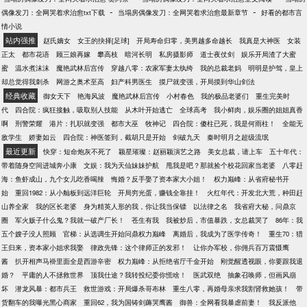
始人，或者说你还有其他身份？说出来我听着。”男人
-
-
偶像发刀：全网哭着求治愈txt下载
当塌房偶像发刀：全网哭着求治愈最新章节
好看的都市言
胸有成竹，以为自己已经了解姜晚全部。。“其
情小说
实……”姜晚凑近他，在他耳边轻声说：“我还是你前
站内强推
赵氏嫡女
女王的抉择[足球]
开局寿命归零，美男越多命越长
我真是大神医
女装
妻。”68996.net
正太
都市花语
顾三娘再嫁
攀高枝
暗河长明
私房摄影师
道士夜仗剑
娱乐开局渣了大蜜
蜜
温水煮沫沫
魔艳武林后宫传
穿越八零：农家军妻太纨绔
我的总裁老妈
明明是护驾，皇上
却总觉得我刺杀
网游之奥术至高
妇产科男医生
摸尸就变强，开局摸到华山剑法
经典收藏
御女天下
艳海风波
魔艳武林后宫传
小村春色
我的极品老婆们
重生完美时
代
四合院：疯狂接触，吸取别人技能
从木叶开始逃亡
全球高考
我小鲜肉，娱乐圈的姐姐真香
啊
刑警荣耀
港片：扎职就变强
都市大巫
牧神记
四合院：傻柱已死，我是何雨柱！
全能无
敌学生
娇妻如云
四合院：神医签到，截胡只是开始
剑破九天
秦时明月之超级流氓
最近更新
快穿：短命炮灰不死了
颖星璀璨：赵丽颖演艺之路
美女总裁，请上车
五十年代：
带着随身空间进城奔小康
文娱：我为天仙妹妹护航
甩我是吧？那就捡个校花回家当老婆
八零赶
海：鱼虾成山，九个女儿吃香喝辣
悔婚？反手娶了资本家大小姐！
权力巅峰：从省府秘书开
始
重回1982：从小舢板到远洋巨轮
开局穷光蛋，赚钱全靠挂！
火红年代：开发北大荒，种田赶
山养全家
我的区长老婆
身为精英人形的我，你让我当保镖
以法律之名
我省府大秘，问鼎京
圈
军火贩子什么鬼？我就一破产厂长！
苍生有我
我被炒后，市值暴跌，女总裁哭了
86年：我
五个嫂子没人照顾
官梯：从选调生开始问鼎权力巅峰
离婚后，我成为了医学传奇！
重生70：猎
王归来，资本家小姐求我娶
律政先锋：这个律师正的发邪！
让你办军校，你佣兵百万震慑鹰
酱
扒开相声马褂里面全是西游辛密
权力巅峰：从拒绝省厅千金开始
刚觉醒透视眼，你要跟我退
婚？
平庸的人不拯救世界
顶我仕途？我转投纪委你慌啥！
医武双绝
抽象召唤师，但画风崩
坏
潜龙风暴：都市兵王
救世游戏：开局爆杀哥布林
重生八零，再婚母亲求我割肾救她孩！
带
货翻车的我曝光黑心商家
重回62，我为国铸剑薅哭鹰酱
御兽：全网看我暴虐前妻！
我反派他