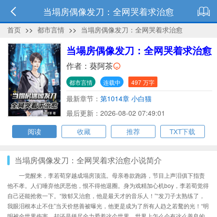
当塌房偶像发刀：全网哭着求治愈
首页
>>
都市言情
>>
当塌房偶像发刀：全网哭着求治愈
当塌房偶像发刀：全网哭着求治愈
作者：
葵阿茶
都市言情
连载中
497 万字
最新章节：
第1014章 小白猫
最后更新：2026-08-02 07:49:01
阅读
收藏
推荐
TXT下载
当塌房偶像发刀：全网哭着求治愈小说简介
一觉醒来，李若荀穿越成塌房顶流。母亲卷款跑路，节目上声泪俱下指责
他不孝。人们唾弃他厌恶他，恨不得他退圈。身为戏精加心机boy，李若荀觉得
自己还能抢救一下。“致郁又治愈，他是最天才的音乐人！”“发刀子太熟练了，
我眼泪根本止不住”当天价慈善被曝光，他更是成为了所有人趋之若鹜的光！“明
明被全世界伤害，却还是拼尽全力爱着这个世界，世界上怎么会有这么善良的