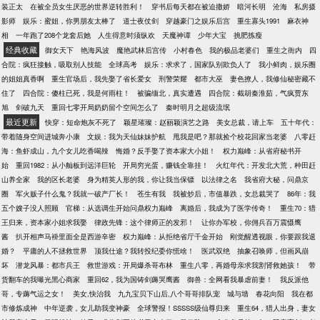
好像自己才是他们盘子里的……混沌是当红巨星，饕
装正太
在被全员女生厌恶的世界逆转胜利！
穿书后每天都在被迫撒娇
暗河长明
沧海
私房摄
候，已经爬上她身边男人的身上。
餮变成了富二代，钟馗正职保险副业捉妖。还有新招
影师
娱乐：蜜姐，你男朋友太棒了
道士夜仗剑
穿越豪门之娱乐后宫
重生寡头1991
麻衣神
来的伙计，男神相、面瘫脸，据说是活了几千年的粽
相
一年跑了208个龙套后她
人生得意时须纵欢
天魔神谭
少年大宝
挑肥拣瘦
子王，往饭馆门口一站，晚上再也没有客人敢来吃
经典收藏
御女天下
艳海风波
魔艳武林后宫传
小村春色
我的极品老婆们
重生之衙内
四
饭，简直不能再好了，呵呵！温白羽：本店没有黑驴
合院：疯狂接触，吸取别人技能
全球高考
娱乐：求求了，国家队别欺负人了
我小鲜肉，娱乐圈
蹄子！没有黑驴蹄子！没有黑驴蹄子！重要的事情说
的姐姐真香啊
重生官场后，我先娶了省长爱女
刑警荣耀
都市大巫
妻色撩人，我修仙秘密藏不
三遍。万俟景侯（面瘫脸）：我家小受总是想把我上
住了
四合院：傻柱已死，我是何雨柱！
被骗缅北，真实遭遇
四合院：截胡秦淮茹，气疯贾东
交给国家，呵。据说要写阅读提示：墓+勿考究作者今
旭
剑破九天
重回七零开局奶奶留个空间怎么了
秦时明月之超级流氓
天没吃药，感觉萌萌哒，求戳专栏求圈养，喵~ ＞▽
最近更新
快穿：短命炮灰不死了
颖星璀璨：赵丽颖演艺之路
美女总裁，请上车
五十年代：
＜ 手机党地址:【长生千叶】下面的【收藏】按钮就可
带着随身空间进城奔小康
文娱：我为天仙妹妹护航
甩我是吧？那就捡个校花回家当老婆
八零赶
以长期圈养了~~么么哒~网页戳图直达专栏~~↓↓↓
海：鱼虾成山，九个女儿吃香喝辣
悔婚？反手娶了资本家大小姐！
权力巅峰：从省府秘书开
《[五毒]星际宠物店》，打滚卖萌求圈养手机读者请戳
始
重回1982：从小舢板到远洋巨轮
开局穷光蛋，赚钱全靠挂！
火红年代：开发北大荒，种田赶
↓蓝寒枫作为一个风骚又犀利的毒哥，什么大风大浪没
山养全家
我的区长老婆
身为精英人形的我，你让我当保镖
以法律之名
我省府大秘，问鼎京
见过。没想到下个副本就穿越到了未来世界，还穿成
圈
军火贩子什么鬼？我就一破产厂长！
苍生有我
我被炒后，市值暴跌，女总裁哭了
86年：我
了已婚雌性人鱼。全帝国都羡慕他能嫁给至高无上的
五个嫂子没人照顾
官梯：从选调生开始问鼎权力巅峰
离婚后，我成为了医学传奇！
重生70：猎
罗伊将军，然而渣男心中有个白月光，绿茶婊白莲花
王归来，资本家小姐求我娶
律政先锋：这个律师正的发邪！
让你办军校，你佣兵百万震慑鹰
层出不穷。雌性人鱼作为繁衍后代的工具，蓝寒枫却
酱
扒开相声马褂里面全是西游辛密
权力巅峰：从拒绝省厅千金开始
刚觉醒透视眼，你要跟我退
是个生不出孩子的怪胎……这将军夫人的日子简直没
婚？
平庸的人不拯救世界
顶我仕途？我转投纪委你慌啥！
医武双绝
抽象召唤师，但画风崩
法过了！好在蓝寒枫还有游戏系统傍身，就算是个地
坏
潜龙风暴：都市兵王
救世游戏：开局爆杀哥布林
重生八零，再婚母亲求我割肾救她孩！
带
位低下的雌性人鱼，也能自食其力。不仅武力值爆
货翻车的我曝光黑心商家
重回62，我为国铸剑薅哭鹰酱
御兽：全网看我暴虐前妻！
我反派他
棚，作为一个合格的毒哥，蛊毒、治疗两不误。五毒
哥，专薅气运之女！
美女,快治我
九九宝贝下山后,八个哥哥排队宠
城与墙
春花向阳
我在都
的毒虫毒蝎更是变成了帝国绝种灵兽，蓝寒枫成为了
市修炼成神
中年逆袭，女儿助我变神豪
全球警报！SSSSS级仙尊归来
重生64，猎人出身，妻女
帝国驱使灵兽的高手。再开个星际宠物店，分分钟变