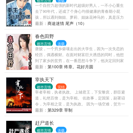
都市言情
连载
线，身后是家园。当弱鸡大学生冲冠一怒为红颜，誓
一个自控力超强的新时代超级好男人，一不小心重生
要王者归来、抱得美人归时，却被扔到了条件最艰苦
去了90年代，还成了个身心均很健康的青春期小屁
的边防连，成为了中印边境上最普通的边防一兵。连
孩，所以遇到御姐、萝莉、姐妹花神马的，真是压力
长瞧不上，老兵看不惯，在夹缝中，他积蓄力量、孤
山大！ 好在，还有纠缠不清的官场、商场那些事儿，
最新：
商途迷情 尾声（10）
独成长，伴随着“基建狂魔”悄悄把触角不断伸进这
能让张恪权力以对、大战拳脚，至于白手起家创建商
个“生命禁区”，这里从此再无“禁区”，他也赢得了属于
业帝国……当然更是手到擒来！ 作为一个开银行、办
春色田野
自己的荣耀。
酒店、染指互联网、顺手牵羊迪士尼的财团总裁，成
都市言情
连载
年人张恪告诉你：发家致富的捷径只在于六个字——
唐骏，一个穷乡僻壤走出的大学生，因为一次失恋的
打通权贵之门！
经历，偶遇横财。在面对财富巨大诱惑的同时，他想
到了家乡的贫穷，在一番思想斗争下，他决定回到家
乡帮助村民脱贫致富。于是在一片春机盎然的田野
最新：
第100章 终章。花好月圆
上，书写了人生里程新的篇章…… 本书延续面包作品
的一贯风格，希望大家得到快乐的之余，同时能得到
宰执天下
人生的感悟…… 《春色田野》原名《欲望·田野》，面
都市言情
完结
包翠微居第四部作品，出于河蟹的需要，以《春色田
宰者宰相，执者执政。 上辅君王，下安黎庶，群臣避
野》面世。 欲望：最简单的解释就是希望，盼望。是
道，礼绝百僚，是为宰相。 佐政事，定国策，副署诏
人或动物想得到某种东西或达到某种目的的要求。 “生
令，为宰相之亚，是为执政。 因为一场空难，贺方一
死根本，欲为第一...
迈千年，回到了传说中‘积贫积弱’同时又‘富庶远超汉
最新：
第329章 宰制
唐’的北宋。一个贫寒的家庭，一场因贪婪带来的灾
难，为了能保住自己小小的幸福，新生的韩冈开始了
赶尸道长
向上迈进的脚步。 这一走，就再也无法停留。逐渐
都市言情
连载