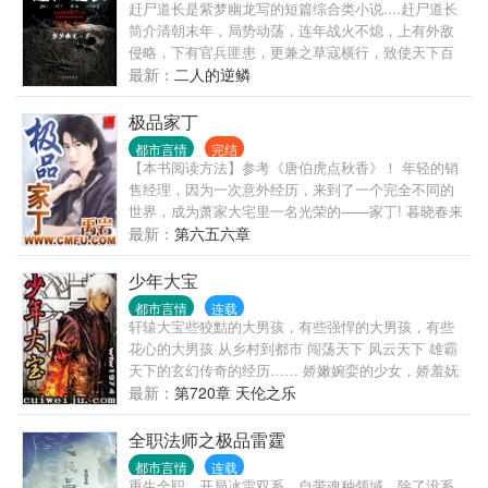
的，他走到了他所能达到的最高峰。在诸多闪耀在史
赶尸道长是紫梦幽龙写的短篇综合类小说....赶尸道长
书中的名字身边，终于寻找到了自己的位置。 读者第
简介清朝末年，局势动荡，连年战火不熄，上有外敌
一群：127748272（高级群，已满） 读者第二群：
侵略，下有官兵匪患，更兼之草寇横行，致使天下百
31711604（招募中） 读者第三群：177233103（招募
姓困苦不堪，流离失所，人人自危。在这种混乱的局
最新：
二人的逆鳞
中）
势之下，普天下的老百姓如同生活在地狱之中，除了
饱受战乱之外，更有天灾人祸无数，致使饿殍满地，
极品家丁
横死遍野，易子相食也不足为奇，客死他乡者亦是不
都市言情
完结
计其数。说到这客死他乡者，便说到了这篇小说的关
【本书阅读方法】参考《唐伯虎点秋香》！ 年轻的销
键之处，自古以来，我国便有狐死首丘，落叶归根的
售经理，因为一次意外经历，来到了一个完全不同的
说法，就是说无论是人或者事物总要有一个归宿，尤
世界，成为萧家大宅里一名光荣的——家丁! 暮晓春来
其是人，无论他活着的时候在外面如何风光，死了之
迟 先于百花知 岁岁种桃树 开在断肠时 ...... 《桃花
最新：
第六五六章
后，尸身必须要回到他原来的地方...
诗》，属于三哥！
少年大宝
都市言情
连载
轩辕大宝些狡黠的大男孩，有些强悍的大男孩，有些
花心的大男孩 从乡村到都市 闯荡天下 风云天下 雄霸
天下的玄幻传奇的经历…… 娇嫩婉娈的少女，娇羞妩
媚的少妇，娇艳性感的熟妇…… 1+2+3+......+12=??
最新：
第720章 天伦之乐
你说有多少美女呢?呵呵!一水仙二杏三桃四牡丹五石榴
六荷七紫薇八桂九菊十芙蓉十一山茶十二腊梅! (不喜
全职法师之极品雷霆
欢禁忌情结的勿进)
都市言情
连载
重生全职，开局冰雷双系，自带魂种领域。除了没系