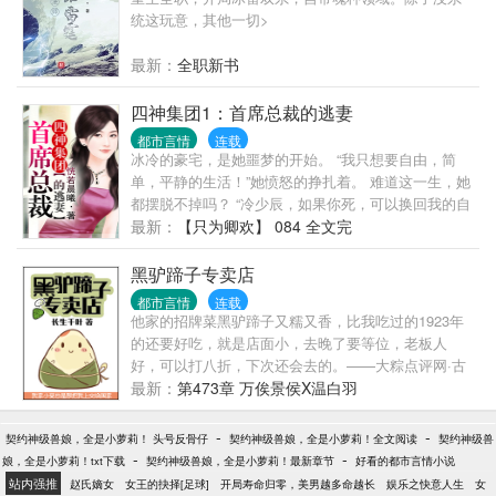
统这玩意，其他一切>
最新：
全职新书
四神集团1：首席总裁的逃妻
都市言情
连载
冰冷的豪宅，是她噩梦的开始。 “我只想要自由，简
单，平静的生活！”她愤怒的挣扎着。 难道这一生，她
都摆脱不掉吗？ “冷少辰，如果你死，可以换回我的自
由，那么我就让你不得好死。” 可是，誓言终究无法实
最新：
【只为卿欢】 084 全文完
现，明知这男人是毒，不能爱，她还是爱上了。 直到
他扔给她一张红的刺眼的请柬。 她带着伤痕离开，伤
黑驴蹄子专卖店
未抚平，却瞪着那张令人目眩的俊美脸庞，空气中，
都市言情
连载
永远少了他的味道。 原本向往的自由在这时，却显得
他家的招牌菜黑驴蹄子又糯又香，比我吃过的1923年
不那么苍白，在自己也不知道的时候，一颗心已经随
的还要好吃，就是店面小，去晚了要等位，老板人
着那恶魔一起下了地狱。 ★★★ 五年，他重生归来，
好，可以打八折，下次还会去的。——大粽点评网·古
却见她右手牵着俊俏的男孩，左手挽着他弟弟。 “若
墓圈第一美食点评网站温白羽是个开小饭馆的老板，
最新：
第473章 万俟景侯X温白羽
若，五年的平静生活，似乎让你忘了过去。”他邪笑着
只想安安静静的开饭馆，没想到一到晚上，跑来吃饭
看着她。 她血色尽退，紧紧地抓着儿子的手。 “妈
的客人全是奇葩。黑驴蹄子、还魂汤什么时候成了自
-
-
契约神级兽娘，全是小萝莉！ 头号反骨仔
契约神级兽娘，全是小萝莉！全文阅读
契约神级兽
咪，这个拽的二五八万的男人是谁？”儿子酷酷的问。
家的招牌菜了，温白羽怎么不知道！客人不止神经兮
-
-
娘，全是小萝莉！txt下载
契约神级兽娘，全是小萝莉！最新章节
好看的都市言情小说
妈咪？他嘲讽的挑眉，五年没有他，她倒是过得很
兮，还都用诡异的眼神盯着他，温白羽有一种错觉，
站内强推
赵氏嫡女
女王的抉择[足球]
开局寿命归零，美男越多命越长
娱乐之快意人生
女
好，连儿子都有了。 “爹地，我要吃儿子不知道什么时