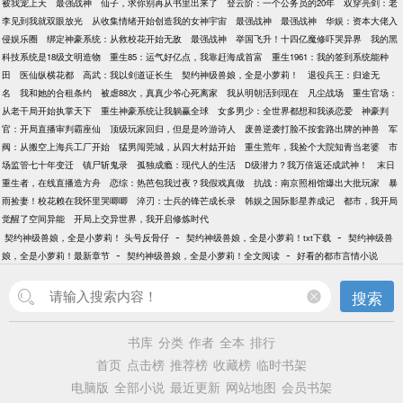
被我宠上天
最强战神
仙子，求你别再从书里出来了
登云阶：一个公务员的20年
双穿亮剑：老
身星际首富，征服全帝国，踹掉渣男！然而……就在
李见到我就双眼放光
从收集情绪开始创造我的女神宇宙
最强战神
最强战神
华娱：资本大佬入
要和渣男将军离婚的时候，他的肚子里怎么多了个“不
侵娱乐圈
绑定神豪系统：从救校花开始无敌
最强战神
举国飞升！十四亿魔修吓哭异界
我的黑
明生物”？
科技系统是18级文明造物
重生85：运气好亿点，我靠赶海成首富
重生1961：我的签到系统能种
田
医仙纵横花都
高武：我以剑道证长生
契约神级兽娘，全是小萝莉！
退役兵王：归途无
名
我和她的合租条约
被虐88次，真真少爷心死离家
我从明朝活到现在
凡尘战场
重生官场：
从老干局开始执掌天下
重生神豪系统让我躺赢全球
女多男少：全世界都想和我谈恋爱
神豪判
官：开局直播审判霸座仙
顶级玩家回归，但是是吟游诗人
废兽逆袭打脸不按套路出牌的神兽
军
阀：从搬空上海兵工厂开始
猛男闯莞城，从四大村姑开始
重生荒年，我捡个大院知青当老婆
市
场监管七十年变迁
镇尸斩鬼录
孤独成瘾：现代人的生活
D级潜力？我万倍返还成武神！
末日
重生者，在线直播造方舟
恋综：热芭包我过夜？我假戏真做
抗战：南京照相馆爆出大批玩家
暴
雨捡妻！校花赖在我怀里哭唧唧
淬刃：士兵的锋芒成长录
韩娱之国际影星养成记
都市，我开局
觉醒了空间异能
开局上交异世界，我开启修炼时代
-
-
契约神级兽娘，全是小萝莉！ 头号反骨仔
契约神级兽娘，全是小萝莉！txt下载
契约神级兽
-
-
娘，全是小萝莉！最新章节
契约神级兽娘，全是小萝莉！全文阅读
好看的都市言情小说
搜索
书库
分类
作者
全本
排行
首页
点击榜
推荐榜
收藏榜
临时书架
电脑版
全部小说
最近更新
网站地图
会员书架