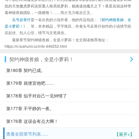
批的天煞魔虎萝莉连双重人格系统萝莉，都难逃他魔爪之下！夜星辰就这样带
着神级兽娘团队，一路横推！……简介无力移步正文。
头号反骨仔
是一名出色的小说作者，他的作品包括：《
契约神级兽娘，全
是小萝莉！
》、等，本本精品，字字珠玑，作者头号反骨仔创作的小说情节跌
宕起伏、扣人心弦，情节与文笔俱佳。
最新章节契约神级兽娘，全是小萝莉！全文阅读推荐地址：
https://m.tushumi.cc/info-449252.html
契约神级兽娘，全是小萝莉！
第180章 契约已成。
第179章 就便宜他吧……
第178章 似乎对自己一见钟情了
第177章 不平静的一夜。
第176章 这误会有点大啊！
查看全部章节列表......
【展开+】