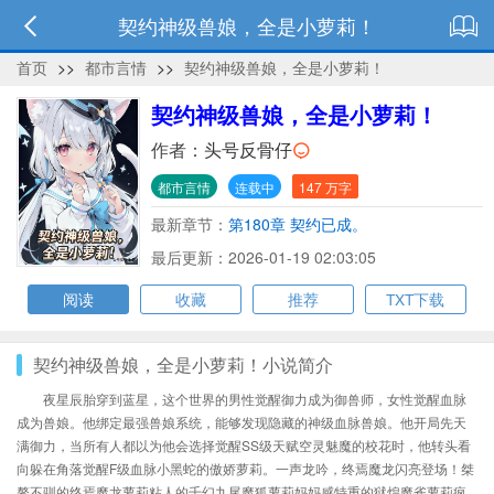
契约神级兽娘，全是小萝莉！
首页
>>
都市言情
>>
契约神级兽娘，全是小萝莉！
契约神级兽娘，全是小萝莉！
作者：
头号反骨仔
都市言情
连载中
147 万字
最新章节：
第180章 契约已成。
最后更新：2026-01-19 02:03:05
阅读
收藏
推荐
TXT下载
契约神级兽娘，全是小萝莉！小说简介
夜星辰胎穿到蓝星，这个世界的男性觉醒御力成为御兽师，女性觉醒血脉
成为兽娘。他绑定最强兽娘系统，能够发现隐藏的神级血脉兽娘。他开局先天
满御力，当所有人都以为他会选择觉醒SS级天赋空灵魅魔的校花时，他转头看
向躲在角落觉醒F级血脉小黑蛇的傲娇萝莉。一声龙吟，终焉魔龙闪亮登场！桀
骜不驯的终焉魔龙萝莉粘人的千幻九尾魔狐萝莉妈妈感特重的狱煌魔雀萝莉疯