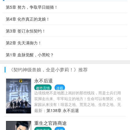
第5章 努力，争取早日能骑！
第4章 化作真正的龙娘！
第3章 签订永恒契约！
第2章 先天满御力！
第1章 血脉觉醒，小黑蛇？
《契约神级兽娘，全是小萝莉！》推荐
永不后退
都市言情
连载
边境线绝不是地图上画好的那些线段，而是士兵们用
双脚走出来、牢牢站立的地方！生命可以有禁区，但
家园从来没有！喧嚣之地、荒芜之地、生存之地、无
人之地，界线之内，皆为家园！边防军人，就是扎在
最新：
第138章 永不后退
边疆、守护家园的篱笆，界线在哪儿，它就钉在哪
儿，用身躯阻隔危险、避免侵犯。篱笆的宿命只有两
重生之官路商途
种，要么站着生，要么站着死，因为它的脚下是界