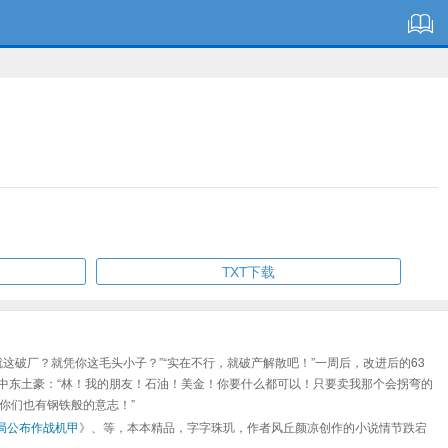
TXT下载
就这破厂？就凭你这毛头小子？”“实在不行，就破产解散吧！”一周后，改进后的63
…”中东土豪：“林！我的朋友！石油！美金！你要什么都可以！只要卖我那个会拐弯的
你们也有钢铁般的意志！”
局公布作战机甲
》、等，本本精品，字字珠玑，作者风丘颜凉创作的小说情节跌宕