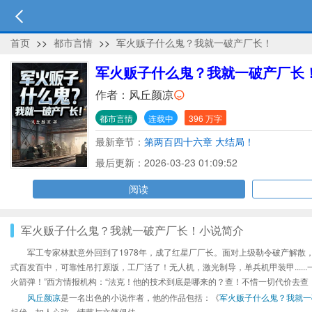
首页
>>
都市言情
>>
军火贩子什么鬼？我就一破产厂长！
军火贩子什么鬼？我就一破产厂长
作者：
风丘颜凉
都市言情
连载中
396 万字
最新章节：
第两百四十六章 大结局！
最后更新：2026-03-23 01:09:52
阅读
军火贩子什么鬼？我就一破产厂长！小说简介
军工专家林默意外回到了1978年，成了红星厂厂长。面对上级勒令破产解散，
式百发百中，可靠性吊打原版，工厂活了！无人机，激光制导，单兵机甲装甲....
火箭弹！”西方情报机构：“法克！他的技术到底是哪来的？查！不惜一切代价去查
风丘颜凉
是一名出色的小说作者，他的作品包括：《
军火贩子什么鬼？我就一
起伏、扣人心弦，情节与文笔俱佳。