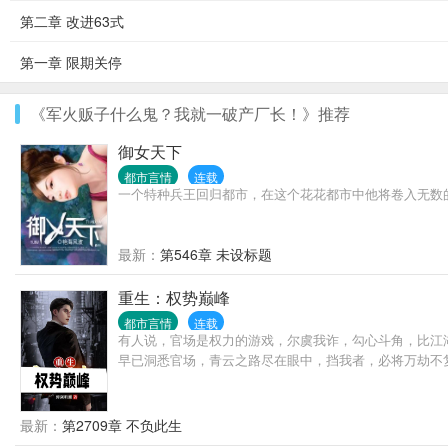
第二章 改进63式
第一章 限期关停
《军火贩子什么鬼？我就一破产厂长！》推荐
御女天下
都市言情
连载
一个特种兵王回归都市，在这个花花都市中他将卷入无数
最新：
第546章 未设标题
重生：权势巅峰
都市言情
连载
有人说，官场是权力的游戏，尔虞我诈，勾心斗角，比江
早已洞悉官场，青云之路尽在眼中，挡我者，必将万劫不
最新：
第2709章 不负此生