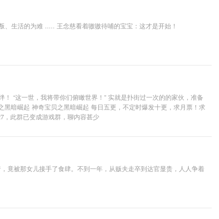
活的为难 ..... 王念慈看着嗷嗷待哺的宝宝：这才是开始！
！ “这一世，我将带你们俯瞰世界！” 实就是扑街过一次的的家伙，准备
梦之黑暗崛起 神奇宝贝之黑暗崛起 每日五更，不定时爆发十更，求月票！求
9327，此群已变成游戏群，聊内容甚少
着，竟被那女儿接手了食肆。不到一年，从贩夫走卒到达官显贵，人人争着