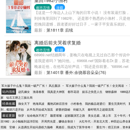
重回1982小渔村
都市言情
连载
【这是一个海边人上山下海的日常小说！ 没有装逼打脸
到掉海里回到了1982年。 还是那个熟悉的小渔村，只
想挽回遗憾，跟老婆好好过日子，一家子平安喜乐就好。 
最新：
第1811章 后续
离婚后前夫哭着求复婚
都市言情
连载
68969.net结婚两年，姜晚只在电视上见过自己那
道我是谁吗？”她问他。。69668.net“国际着名Dr
晚凑近他，在他耳边轻声说：“我还是你前妻。”68996.net
最新：
第1401章 番外:余骁慕容朵朵(76)
-
-
军火贩子什么鬼？我就一破产厂长！ 风丘颜凉
军火贩子什么鬼？我就一破产厂长！全文阅读
站内强推
赵氏嫡女
渔港春夜
我真是大神医
都市花语
娱乐之快意人生
钢铁森林
1889
家
钻石王牌之三振出局
经典收藏
御女天下
艳海风波
魔艳武林后宫传
小村春色
我的极品老婆们
重生完美时代
到，截胡只是开始
从半岛开始成为顶流
娇妻的隐秘
剑破九天
秦时明月之超级流氓
最近更新
快穿：短命炮灰不死了
颖星璀璨：赵丽颖演艺之路
美女总裁，请上车
五十年代：
回1982：从小舢板到远洋巨轮
开局穷光蛋，赚钱全靠挂！
火红年代：开发北大荒，种田赶山养全
照顾
官梯：从选调生开始问鼎权力巅峰
离婚后，我成为了医学传奇！
重生70：猎王归来，资本