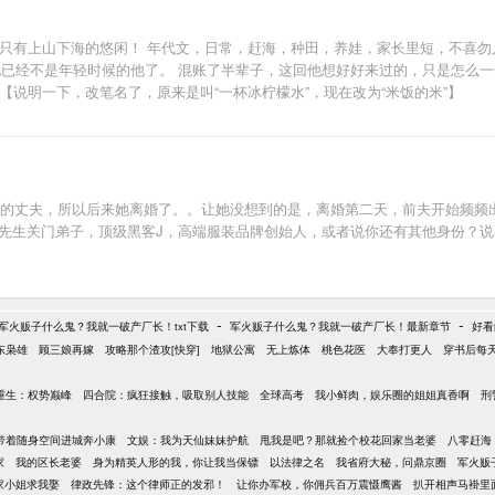
，只有上山下海的悠闲！ 年代文，日常，赶海，种田，养娃，家长里短，不喜勿
是他已经不是年轻时候的他了。 混账了半辈子，这回他想好好来过的，只是怎么
【说明一下，改笔名了，原来是叫“一杯冰柠檬水”，现在改为“米饭的米”】
个传说中的丈夫，所以后来她离婚了。。让她没想到的是，离婚第二天，前夫开始频
.姜，苏老先生关门弟子，顶级黑客J，高端服装品牌创始人，或者说你还有其他身份
-
-
军火贩子什么鬼？我就一破产厂长！txt下载
军火贩子什么鬼？我就一破产厂长！最新章节
好看
远东枭雄
顾三娘再嫁
攻略那个渣攻[快穿]
地狱公寓
无上炼体
桃色花医
大奉打更人
穿书后每
重生：权势巅峰
四合院：疯狂接触，吸取别人技能
全球高考
我小鲜肉，娱乐圈的姐姐真香啊
刑
带着随身空间进城奔小康
文娱：我为天仙妹妹护航
甩我是吧？那就捡个校花回家当老婆
八零赶海
家
我的区长老婆
身为精英人形的我，你让我当保镖
以法律之名
我省府大秘，问鼎京圈
军火贩
家小姐求我娶
律政先锋：这个律师正的发邪！
让你办军校，你佣兵百万震慑鹰酱
扒开相声马褂里