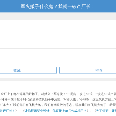
军火贩子什么鬼？我就一破产厂长！
！
收藏
推荐
全厂上下都在等死的烂摊子。林默立下军令状：“一周内，改进63式！”“改进63式？
..一种种不属于这个时代的黑科技从他手中流出。军部大佬：“小林啊，这五代机方案
！”东大：“以前你们有飞机大炮，我们有钢铁般的意志，现在我们有飞机大炮了，希望
破产厂长！
》、《
让你展示毕业设计，你直接上单兵作战机甲？
》、《
为了保研：开