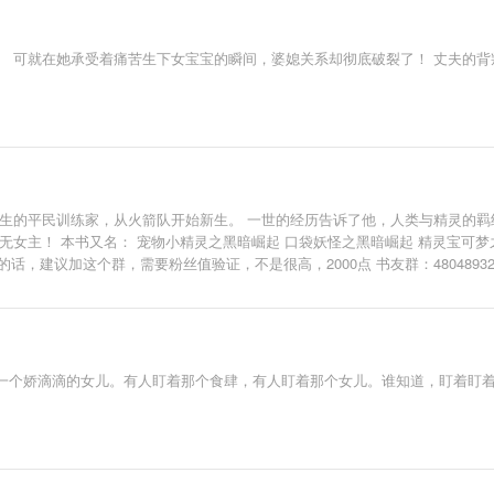
可就在她承受着痛苦生下女宝宝的瞬间，婆媳关系却彻底破裂了！ 丈夫的背叛、生
生的平民训练家，从火箭队开始新生。 一世的经历告诉了他，人类与精灵的羁绊
无女主！ 本书又名： 宠物小精灵之黑暗崛起 口袋妖怪之黑暗崛起 精灵宝可
容的话，建议加这个群，需要粉丝值验证，不是很高，2000点 书友群：48048
一个娇滴滴的女儿。有人盯着那个食肆，有人盯着那个女儿。谁知道，盯着盯