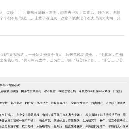
入，勿喷！】 叶耀东只是睡不着觉，想着去甲板上吹吹风，尿个尿，没想
一个个都不相信呢…… 上辈子没出息，这辈子他也没什么大理想大志向，只
频出现在她视线内，一开始让她救小情人，后来竟说要追她。。“周北深，你知
？说出来我听着。”男人胸有成竹，以为自己已经了解姜晚全部。。“其实……”姜
的都市言情小说
天都在被迫撒娇
网游之奥术至高
都市皇宫
我的总裁老妈
斗罗之我可以偷别人武魂
广陵仙
警荣耀
都市大巫
四合院：傻柱已死，我是何雨柱！
全能无敌学生
娇妻如云
四合院：神医签
：鱼虾成山，九个女儿吃香喝辣
悔婚？反手娶了资本家大小姐！
权力巅峰：从省府秘书开始
重
子什么鬼？我就一破产厂长！
苍生有我
我被炒后，市值暴跌，女总裁哭了
86年：我五个嫂子没人
面全是西游辛密
权力巅峰：从拒绝省厅千金开始
刚觉醒透视眼，你要跟我退婚？
平庸的人不拯救