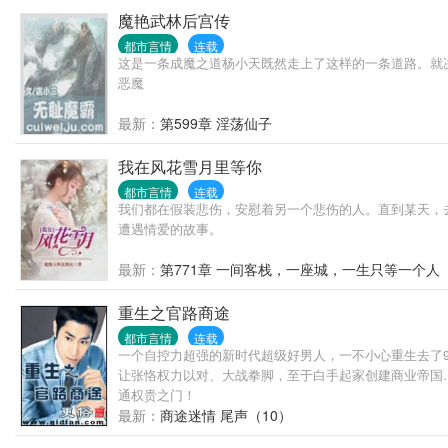
魔艳武林后宫传
都市言情
连载
这是一条成魔之道杨小天既然走上了这样的一条道路。就
恶魔
最新：
第599章 淫荡仙子
我在风花雪月里等你
都市言情
连载
我们都在假装悲伤，安慰着另一个悲伤的人。直到某天，
遭遇情爱的故事。
最新：
第771章 一间客栈，一座城，一生只等一个人
重生之官路商途
都市言情
连载
一个自控力超强的新时代超级好男人，一不小心重生去了
让张恪权力以对、大战拳脚，至于白手起家创建商业帝国
通权贵之门！
最新：
商途迷情 尾声（10）