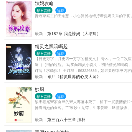
辣妈攻略
都市言情
连载
普通家庭主妇王念慈，小心翼翼地维持着婆媳关系的平衡。 
最新：
第187章 我是辣妈（大结局）
精灵之黑暗崛起
都市言情
连载
【日更万字，月更四十万字的精灵文】 青木，一位二次重
避（（街的过程。 写实向精灵小说文，初始精灵黑暗鸦，
订阅！求骚扰！ 全订群：563226836，如果要聊本书内
最新：
诈尸《精灵世界的心灵大师》
妙厨
都市言情
连载
酸枣巷尾宋家食肆的宋大郎落水死了，留下一屁股赌债和
抢着当她的食客。***宋妙：见谅，生来爱吃，略懂做饭。
最新：
第三百八十三章 滋补