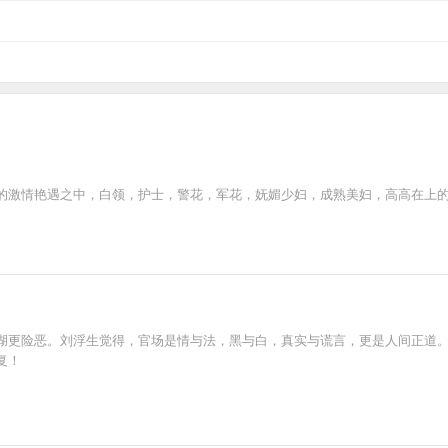
的激情艳遇之中，白领，护士，警花，军花，妩媚少妇，成熟美妇，高高在上
湖更险恶。刘浮生觉得，官场是情与法，黑与白，真实与谎言，更是人间正道
复！