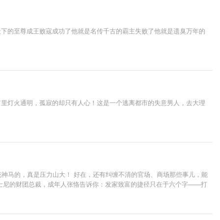
天下的至尊成王败寇成功了他就是名传千古的霸主失败了他就是遗臭万年的
市里灯火通明，孤寂的却只有人心！这是一个逃离都市的失意男人，去大理
花神马的，真是压力山大！ 好在，还有纠缠不清的官场、商场那些事儿，能
士尼的财团总裁，成年人张恪告诉你：发家致富的捷径只在于六个字——打