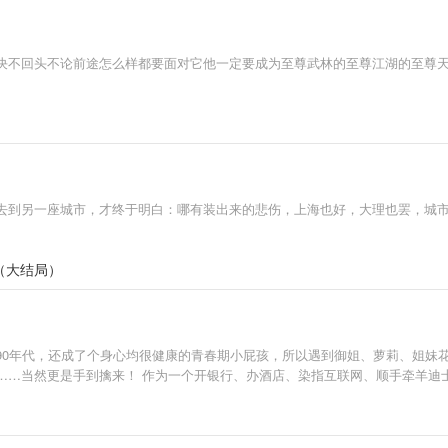
决不回头不论前途怎么样都要面对它他一定要成为至尊武林的至尊江湖的至尊
去到另一座城市，才终于明白：哪有装出来的悲伤，上海也好，大理也罢，城
（大结局）
90年代，还成了个身心均很健康的青春期小屁孩，所以遇到御姐、萝莉、姐妹
……当然更是手到擒来！ 作为一个开银行、办酒店、染指互联网、顺手牵羊迪