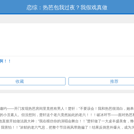
恋综：热芭包我过夜？我假戏真做
的啊！！
收藏
推荐
邀约——开门发现热芭房间里竟然有男人！楚轩：“不要误会！我和热芭很清白，她单
小丑素人。但没想到，楚轩这个老六竟然如此的老六！！！破冰环节——面对热芭和杨蜜
他直接开始做法跳大神：“我在模仿你的演唱会舞台！！”楚轩做了一大桌丰盛美食，馋
，我害怕！！”浓郁的老六气息，把整个节目画风带跑偏了！结果反倒意外爆火，成为