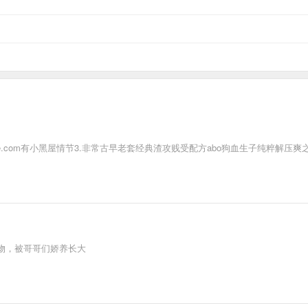
ciluke.com有小黑屋情节3.非常古早老套经典渣攻贱受配方abo狗血生子纯粹
物，被哥哥们娇养长大