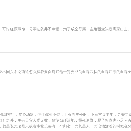
。可惜红颜薄命，母亲过的并不幸福，为了成全母亲，主角毅然决定离家出走。
决不回头不论前途怎么样都要面对它他一定要成为至尊武林的至尊江湖的至尊
简介清朝末年，局势动荡，连年战火不熄，上有外敌侵略，下有官兵匪患，更兼
战乱之外，更有天灾人祸无数，致使饿殍满地，横死遍野，易子相食也不足为
就是说无论是人或者事物总要有一个归宿，尤其是人，无论他活着的时候在外面