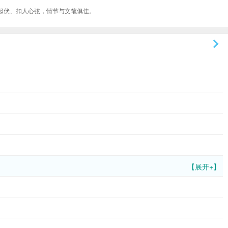
起伏、扣人心弦，情节与文笔俱佳。
【展开+】