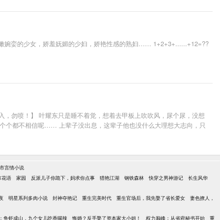
女，娇羞妩媚的少妇，娇艳性感的熟妇…… 1+2+3+......+12=??
入，勿喷！】 叶耀东只是睡不着觉，想着去甲板上吹吹风，尿个尿，没想
一个个都不相信呢…… 上辈子没出息，这辈子他也没什么大理想大志向，只
市言情小说
市花语
家园
反派儿子你跪下，妈求你点事
猎艳江湖
钢铁森林
快穿之男神游记
长生风华
夜
明星系列多肉小说
封神夺艳记
重生完美时代
重生官场后，我先娶了省长爱女
妻色撩人，
：鱼虾成山，九个女儿吃香喝辣
悔婚？反手娶了资本家大小姐！
权力巅峰：从省府秘书开始
重