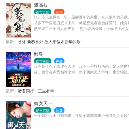
攀高枝
都市言情
完结
张知序天生拥有一切。显赫百年的家世、令人嫉妒的天赋
从乡下千里迢迢赶来上京，就是想凭着姿色嫁贵门。她贪
然出现了一个男人的声音：“照我说的去做，保你飞上枝头
最新：
番外 新春番外 故人来信＆新年快乐
黔枭
都市言情
连载
江湖是什么？或许有人说，江湖不是打打杀杀，是人情世
徒，也曾在声势巅峰之时，整个西南无人争锋。也曾锒铛
最新：
诸君同行，三生有幸
御女天下
都市言情
连载
一个特种兵王回归都市，在这个花花都市中他将卷入无数