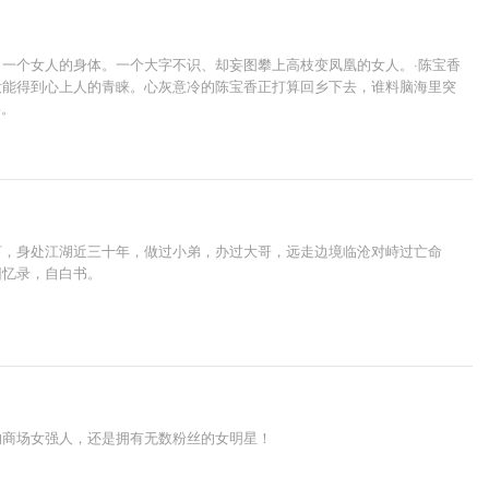
一个女人的身体。一个大字不识、却妄图攀上高枝变凤凰的女人。·陈宝香
没能得到心上人的青睐。心灰意冷的陈宝香正打算回乡下去，谁料脑海里突
事。
河，身处江湖近三十年，做过小弟，办过大哥，远走边境临沧对峙过亡命
回忆录，自白书。
的商场女强人，还是拥有无数粉丝的女明星！