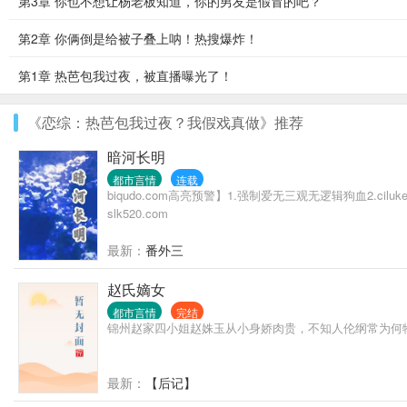
第3章 你也不想让杨老板知道，你的男友是假冒的吧？
第2章 你俩倒是给被子叠上呐！热搜爆炸！
第1章 热芭包我过夜，被直播曝光了！
《恋综：热芭包我过夜？我假戏真做》推荐
暗河长明
都市言情
连载
biqudo.com高亮预警】1.强制爱无三观无逻辑狗血2.
slk520.com
最新：
番外三
赵氏嫡女
都市言情
完结
锦州赵家四小姐赵姝玉从小身娇肉贵，不知人伦纲常为何
最新：
【后记】