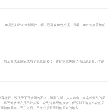
 主角是熟妇控加全制服控，嗯，还喜欢角色扮演。且看主角如何在香艳的
天下的至尊成王败寇成功了他就是名传千古的霸主失败了他就是遗臭万年的
之草寇横行，致使天下百姓困苦不堪，流离失所，人人自危。在这种混乱的局
奇，客死他乡者亦是不计其数。说到这客死他乡者，便说到了这篇小说的关
如何风光，死了之后，尸身必须要回到他原来的地方...