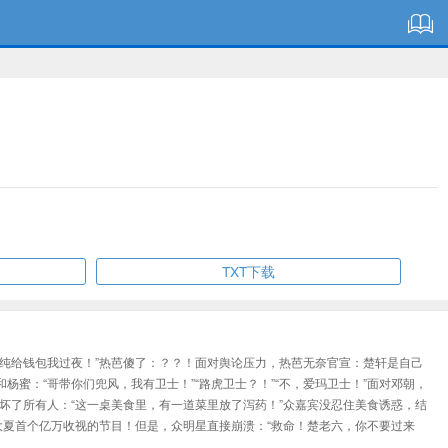
TXT下载
纯给钱包我过夜！”热芭傻了：？？！面对舆论压力，热芭无奈官宣：楚轩是自己
：“哥带你们兜风，我有卫士！”“路虎卫士？！”“不，爱玛卫士！”面对邓朝，
坏了所有人：“这一桌美食里，有一道菜里放了泻药！”众嘉宾没忍住美食诱惑，结
大夏首个亿万收视的节目！但是，众明星直接崩溃：“救命！楚老六，你不要过来