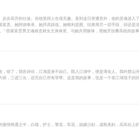
、步步高升的仕途。但他觉得人生很无趣。直到这日突遭意外，他的灵魂进入了
慕富贵、她阿谀奉承、她拜高踩低、她唯利是图。结果用尽一切手段，却还是
。”·世家富贵男主魂移贪财女主身体里、与她共用躯体，替她开挂攀高枝的故
故，错了，我告诉你，江湖是身不由己。既入江湖中，便是薄命人。我叫楚山
入狱，三进三出，还完自己所有罪孽。这是我的故事，也是一个老江湖混子的
的激情艳遇之中，白领，护士，警花，军花，妩媚少妇，成熟美妇，高高在上