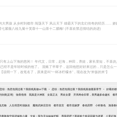
 从乡村到都市 闯荡天下 风云天下 雄霸天下的玄幻传奇的经历…… 娇嫩婉娈的少
七紫薇八桂九菊十芙蓉十一山茶十二腊梅! (不喜欢禁忌情结的勿进)
，只有上山下海的悠闲！ 年代文，日常，赶海，种田，养娃，家长里短，不喜勿
是他已经不是年轻时候的他了。 混账了半辈子，这回他想好好来过的，只是怎么
【说明一下，改笔名了，原来是叫“一杯冰柠檬水”，现在改为“米饭的米”】
-
-
恋综：热芭包我过夜？我假戏真做txt下载
恋综：热芭包我过夜？我假戏真做最新章节
好看的都
的抉择[足球]
蚀骨危情
我真是大神医
女装正太
男欢女爱
开局寿命归零，美男越多命越长
都
地尤物
人生得意时须纵欢
魔艳武林后宫传
都市皇宫
都市花缘梦
春色田野
小村春色
渔港春
带着随身空间进城奔小康
文娱：我为天仙妹妹护航
甩我是吧？那就捡个校花回家当老婆
八零赶海