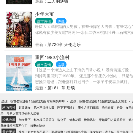
最新：
二人的逆鳞
少年大宝
都市言情
连载
轩辕大宝些狡黠的大男孩，有些强悍的大男孩，有些花心的大男孩
你说有多少美女呢?呵呵!一水仙二杏三桃四牡丹五石榴六荷
最新：
第720章 天伦之乐
重回1982小渔村
都市言情
连载
【这是一个海边人上山下海的日常小说！ 没有装逼打脸
到掉海里回到了1982年。 还是那个熟悉的小渔村，只
想挽回遗憾，跟老婆好好过日子，一家子平安喜乐就好。 
最新：
第1811章 后续
-
-
恋综：热芭包我过夜？我假戏真做 草莓味的爷爷
恋综：热芭包我过夜？我假戏真做全文阅读
站内强推
赵氏嫡女
肥水不流外人田
陛下不可以！
重生之将门毒后
渔港春夜
黔枭
女王
录
斗罗之我可以偷别人武魂
经典收藏
御女天下
都市极乐后后宫
洛公子
都市花语
艳海风波
穿越豪门之娱乐后宫
遍
我修仙秘密藏不住了
娇妻的隐秘
最近更新
快穿：短命炮灰不死了
颖星璀璨：赵丽颖演艺之路
美女总裁，请上车
五十年代：