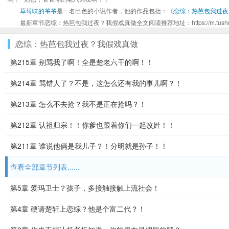
草莓味的爷爷
是一名出色的小说作者，他的作品包括：《
恋综：热芭包我过夜
最新章节恋综：热芭包我过夜？我假戏真做全文阅读推荐地址：https://m.tushumi.cc/
恋综：热芭包我过夜？我假戏真做
第215章 别骂我了啊！全是楚老六干的啊！！
第214章 骂错人了？不是，这怎么还有我的事儿啊？！
第213章 怎么不去抢？我不是正在抢吗？！
第212章 认祖归宗！！你爹也跟着你们一起改姓！！
第211章 谁说他俩是我儿子？！分明就是孙子！！
查看全部章节列表......
第5章 爱玛卫士？孩子，多接触接触上流社会！
第4章 硬请楚轩上恋综？他是个富二代？！