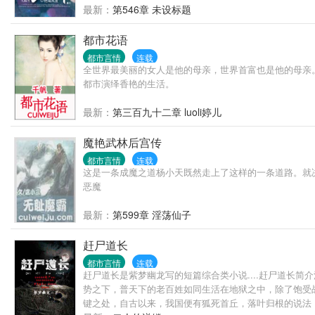
最新：
第546章 未设标题
都市花语
都市言情
连载
全世界最美丽的女人是他的母亲，世界首富也是他的母亲
都市演绎香艳的生活。
最新：
第三百九十二章 luoli婷儿
魔艳武林后宫传
都市言情
连载
这是一条成魔之道杨小天既然走上了这样的一条道路。就
恶魔
最新：
第599章 淫荡仙子
赶尸道长
都市言情
连载
赶尸道长是紫梦幽龙写的短篇综合类小说....赶尸道长
势之下，普天下的老百姓如同生活在地狱之中，除了饱受
键之处，自古以来，我国便有狐死首丘，落叶归根的说法，