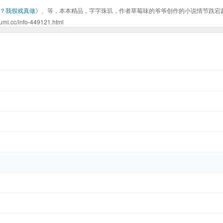
？我假戏真做
》、等，本本精品，字字珠玑，作者草莓味的爷爷创作的小说情节跌宕
info-449121.html