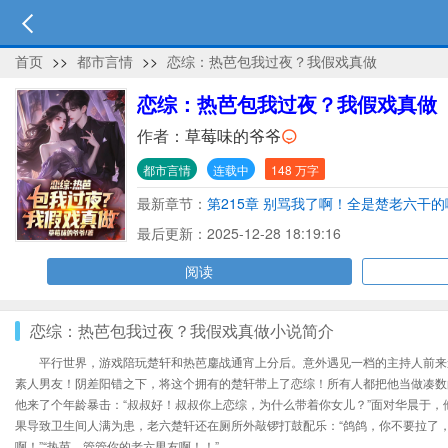
首页
>>
都市言情
>>
恋综：热芭包我过夜？我假戏真做
恋综：热芭包我过夜？我假戏真做
作者：
草莓味的爷爷
都市言情
连载中
148 万字
最新章节：
第215章 别骂我了啊！全是楚老六干
最后更新：2025-12-28 18:19:16
阅读
恋综：热芭包我过夜？我假戏真做小说简介
平行世界，游戏陪玩楚轩和热芭鏖战通宵上分后。意外遇见一档的主持人前来
素人男友！阴差阳错之下，将这个拥有的楚轩带上了恋综！所有人都把他当做凑数的
他来了个年龄暴击：“叔叔好！叔叔你上恋综，为什么带着你女儿？”面对华晨于，
果导致卫生间人满为患，老六楚轩还在厕所外敲锣打鼓配乐：“鸽鸽，你不要拉了
啊！”“热芭，管管你的老六男友啊！！”