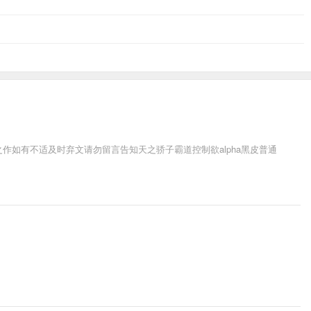
解压爽之作如有不适及时弃文请勿留言告知天之骄子霸道控制欲alpha黑皮普通