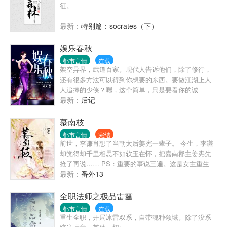
野》面世。 欲望：最简单的解释就是希望，盼望。是
征。
人或动物想得到某种东西或达到某种目的的要求。 “生
死根本，欲为第一...
最新：
特别篇：socrates（下）
娱乐春秋
都市言情
连载
架空异界，武道百家。现代人告诉他们，除了修行，
还有很多方法可以得到你想要的东西。要做江湖上人
人追捧的少侠？嗯，这个简单，只是要看你的诚
意……比如让你师妹来喝杯酒？子曰：穿越莫只苦修
最新：
后记
行，人家土着没你行？天作棋盘星作子，知识就是金
手指。又云：穿越一世不推土，不如回家卖红薯。江
慕南枝
山百色尽妖娆，何必较劲逆天高。
都市言情
完结
前世，李谦肖想了当朝太后姜宪一辈子。 今生，李谦
却觉得却千里相思不如软玉在怀，把嘉南郡主姜宪先
抢了再说…… PS：重要的事说三遍。这是女主重生
文，这是女主重生文，这是女主重生文。
最新：
番外13
全职法师之极品雷霆
都市言情
连载
重生全职，开局冰雷双系，自带魂种领域。除了没系