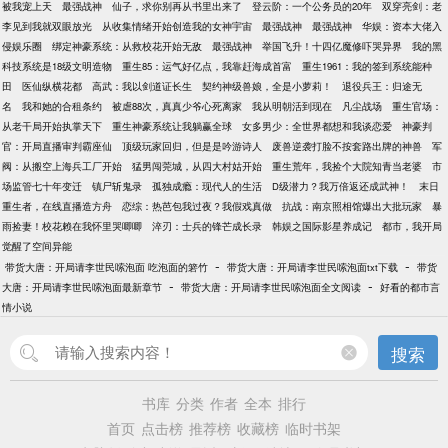
被我宠上天
最强战神
仙子，求你别再从书里出来了
登云阶：一个公务员的20年
双穿亮剑：老
李见到我就双眼放光
从收集情绪开始创造我的女神宇宙
最强战神
最强战神
华娱：资本大佬入
侵娱乐圈
绑定神豪系统：从救校花开始无敌
最强战神
举国飞升！十四亿魔修吓哭异界
我的黑
科技系统是18级文明造物
重生85：运气好亿点，我靠赶海成首富
重生1961：我的签到系统能种
田
医仙纵横花都
高武：我以剑道证长生
契约神级兽娘，全是小萝莉！
退役兵王：归途无
名
我和她的合租条约
被虐88次，真真少爷心死离家
我从明朝活到现在
凡尘战场
重生官场：
从老干局开始执掌天下
重生神豪系统让我躺赢全球
女多男少：全世界都想和我谈恋爱
神豪判
官：开局直播审判霸座仙
顶级玩家回归，但是是吟游诗人
废兽逆袭打脸不按套路出牌的神兽
军
阀：从搬空上海兵工厂开始
猛男闯莞城，从四大村姑开始
重生荒年，我捡个大院知青当老婆
市
场监管七十年变迁
镇尸斩鬼录
孤独成瘾：现代人的生活
D级潜力？我万倍返还成武神！
末日
重生者，在线直播造方舟
恋综：热芭包我过夜？我假戏真做
抗战：南京照相馆爆出大批玩家
暴
雨捡妻！校花赖在我怀里哭唧唧
淬刃：士兵的锋芒成长录
韩娱之国际影星养成记
都市，我开局
觉醒了空间异能
-
-
带货大唐：开局请李世民嗦泡面 吃泡面的箬竹
带货大唐：开局请李世民嗦泡面txt下载
带货
-
-
大唐：开局请李世民嗦泡面最新章节
带货大唐：开局请李世民嗦泡面全文阅读
好看的都市言
情小说
搜索
书库
分类
作者
全本
排行
首页
点击榜
推荐榜
收藏榜
临时书架