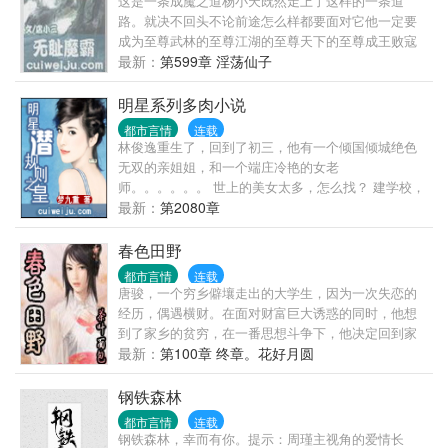
这是一条成魔之道杨小天既然走上了这样的一条道
路。就决不回头不论前途怎么样都要面对它他一定要
成为至尊武林的至尊江湖的至尊天下的至尊成王败寇
成功了他就是名传千古的霸主失败了他就是遗臭万年
最新：
第599章 淫荡仙子
的恶魔
明星系列多肉小说
都市言情
连载
林俊逸重生了，回到了初三，他有一个倾国倾城绝色
无双的亲姐姐，和一个端庄冷艳的女老
师。。。。。。 世上的美女太多，怎么找？ 建学校，
收校花！举办环球选美，收环球小姐！
最新：
第2080章
春色田野
都市言情
连载
唐骏，一个穷乡僻壤走出的大学生，因为一次失恋的
经历，偶遇横财。在面对财富巨大诱惑的同时，他想
到了家乡的贫穷，在一番思想斗争下，他决定回到家
乡帮助村民脱贫致富。于是在一片春机盎然的田野
最新：
第100章 终章。花好月圆
上，书写了人生里程新的篇章…… 本书延续面包作品
的一贯风格，希望大家得到快乐的之余，同时能得到
钢铁森林
人生的感悟…… 《春色田野》原名《欲望·田野》，面
都市言情
连载
包翠微居第四部作品，出于河蟹的需要，以《春色田
钢铁森林，幸而有你。提示：周瑾主视角的爱情长