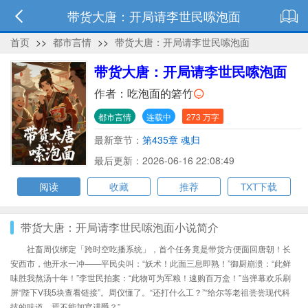
带货大唐：开局请李世民嗦泡面
首页
>>
都市言情
>>
带货大唐：开局请李世民嗦泡面
带货大唐：开局请李世民嗦泡面
作者：
吃泡面的箬竹
都市言情
连载中
273 万字
最新章节：
第435章 魂归
最后更新：2026-06-16 22:08:49
阅读
收藏
推荐
TXT下载
带货大唐：开局请李世民嗦泡面小说简介
社畜周仪绑定「跨时空吃播系统」，首个任务竟是带货方便面回唐朝！长
安西市，他开水一冲——平民尖叫：“妖术！此面三息即熟！”御厨崩溃：“此鲜
味胜我熬汤十年！”李世民拍案：“此物可为军粮！速购百万盒！”当弹幕欢乐刷
屏“陛下V我5块查看链接”。周仪懂了。“还打什么工？”“给尔等老祖尝尝现代科
技的味道，焉不能加官进爵？”