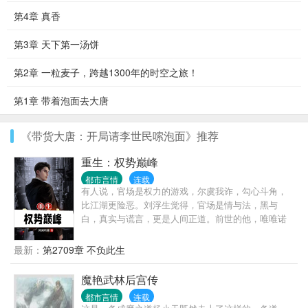
第4章 真香
第3章 天下第一汤饼
第2章 一粒麦子，跨越1300年的时空之旅！
第1章 带着泡面去大唐
《带货大唐：开局请李世民嗦泡面》推荐
重生：权势巅峰
都市言情
连载
有人说，官场是权力的游戏，尔虞我诈，勾心斗角，
比江湖更险恶。刘浮生觉得，官场是情与法，黑与
白，真实与谎言，更是人间正道。前世的他，唯唯诺
诺，一心求稳，却遭人陷害，郁郁而终。重活一世，
他早已洞悉官场，青云之路尽在眼中，挡我者，必将
最新：
第2709章 不负此生
万劫不复！
魔艳武林后宫传
都市言情
连载