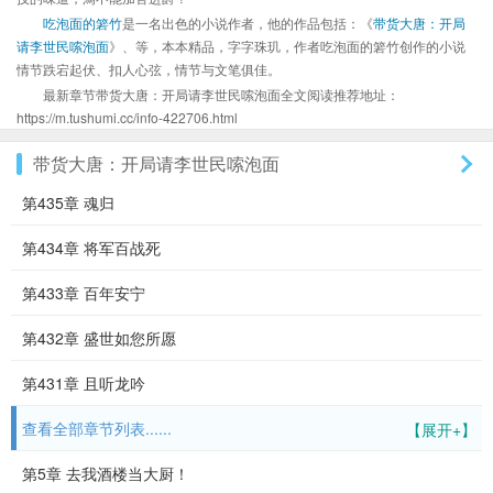
吃泡面的箬竹
是一名出色的小说作者，他的作品包括：《
带货大唐：开局
请李世民嗦泡面
》、等，本本精品，字字珠玑，作者吃泡面的箬竹创作的小说
情节跌宕起伏、扣人心弦，情节与文笔俱佳。
最新章节带货大唐：开局请李世民嗦泡面全文阅读推荐地址：
https://m.tushumi.cc/info-422706.html
带货大唐：开局请李世民嗦泡面
第435章 魂归
第434章 将军百战死
第433章 百年安宁
第432章 盛世如您所愿
第431章 且听龙吟
查看全部章节列表......
【展开+】
第5章 去我酒楼当大厨！