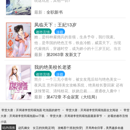
统这玩意，其他一切>
最新：
全职新书
凤临天下：王妃13岁
都市言情
连载
她，是特种雇佣兵的首领，生杀予夺，我行我素。
他，是帝国的绝色王爷，铁血冷酷，威震天下。当现
代雇佣兵，穿越时空，成为娇小的十三岁王妃。当古
代的绝色王爷，浴室之内，对上喋血的利剑谁能降伏
最新：
第2063章 发新文了
谁？“少打我的主意，否则别怪我不客气。”乱世浮沉，
这天下不尽是男儿的天下风云会聚，且看今生谁主浮
我的绝美校长老婆
沉。《本故事纯属虚构》
都市言情
连载
简介：一个三无小青年，被女友甩后却与绝色美女一
夜风流 意外获得美女攻略系统，绝美校长娶回家 还有
泼辣警花、清纯校花、妖娆总裁……通通收入囊中！
最新：
第472章 不会寂寞（大结局）
-
-
带货大唐：开局请李世民嗦泡面 吃泡面的箬竹
带货大唐：开局请李世民嗦泡面全文阅读
带货
-
-
大唐：开局请李世民嗦泡面txt下载
带货大唐：开局请李世民嗦泡面最新章节
好看的都市言情
小说
站内强推
赵氏嫡女
女王的抉择[足球]
攻略那个渣攻[快穿]
开局寿命归零，美男越多命越