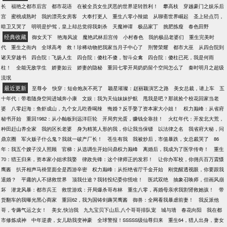
长
福艳之都市后宫
都市花语
在被全员女生厌恶的世界逆转胜利！
攀高枝
穿越豪门之娱乐后
宫
蜜桃成熟时
我的漂亮女房客
大奉打更人
重生八零小辣媳
从聊斋世界崛起
圣上轻点罚，
暗卫又哭了
明明是护驾，皇上却总觉得我刺杀
天魔神谭
极品家丁
挑肥拣瘦
春色田野
经典收藏
御女天下
艳海风波
魔艳武林后宫传
小村春色
我的极品老婆们
重生完美时
代
重生之衙内
全球高考
救！珍稀动物把我家当月子中心了
刑警荣耀
都市大巫
从四合院到
诸天穿越书
四合院：飞扬人生
四合院：傻柱不傻，智斗众禽
四合院：傻柱已死，我是何雨
柱！
全能无敌学生
娇妻如云
娇妻的隐秘
重回七零开局奶奶留个空间怎么了
秦时明月之超级
流氓
最近更新
至尊令
快穿：短命炮灰不死了
颖星璀璨：赵丽颖演艺之路
美女总裁，请上车
五
十年代：带着随身空间进城奔小康
文娱：我为天仙妹妹护航
甩我是吧？那就捡个校花回家当老
婆
八零赶海：鱼虾成山，九个女儿吃香喝辣
悔婚？反手娶了资本家大小姐！
权力巅峰：从省府
秘书开始
重回1982：从小舢板到远洋巨轮
开局穷光蛋，赚钱全靠挂！
火红年代：开发北大荒，
种田赶山养全家
我的区长老婆
身为精英人形的我，你让我当保镖
以法律之名
我省府大秘，问
鼎京圈
军火贩子什么鬼？我就一破产厂长！
苍生有我
我被炒后，市值暴跌，女总裁哭了
86
年：我五个嫂子没人照顾
官梯：从选调生开始问鼎权力巅峰
离婚后，我成为了医学传奇！
重生
70：猎王归来，资本家小姐求我娶
律政先锋：这个律师正的发邪！
让你办军校，你佣兵百万震慑
鹰酱
扒开相声马褂里面全是西游辛密
权力巅峰：从拒绝省厅千金开始
刚觉醒透视眼，你要跟我
退婚？
平庸的人不拯救世界
顶我仕途？我转投纪委你慌啥！
医武双绝
抽象召唤师，但画风崩
坏
潜龙风暴：都市兵王
救世游戏：开局爆杀哥布林
重生八零，再婚母亲求我割肾救她孩！
带
货翻车的我曝光黑心商家
重回62，我为国铸剑薅哭鹰酱
御兽：全网看我暴虐前妻！
我反派他
哥，专薅气运之女！
美女,快治我
九九宝贝下山后,八个哥哥排队宠
城与墙
春花向阳
我在都
市修炼成神
中年逆袭，女儿助我变神豪
全球警报！SSSSS级仙尊归来
重生64，猎人出身，妻女