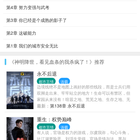
第4章 努力变强与武考
第3章 你已经是个成熟的影子了
第2章 这破能力
第1章 我们的城市安全无比
《神明降世，看见血条的我杀疯了！》推荐
永不后退
都市言情
连载
边境线绝不是地图上画好的那些线段，而是士兵们用
双脚走出来、牢牢站立的地方！生命可以有禁区，但
家园从来没有！喧嚣之地、荒芜之地、生存之地、无
人之地，界线之内，皆为家园！边防军人，就是扎在
最新：
第138章 永不后退
边疆、守护家园的篱笆，界线在哪儿，它就钉在哪
儿，用身躯阻隔危险、避免侵犯。篱笆的宿命只有两
重生：权势巅峰
种，要么站着生，要么站着死，因为它的脚下是界
都市言情
连载
线，身后是家园。当弱鸡大学生冲冠一怒为红颜，誓
有人说，官场是权力的游戏，尔虞我诈，勾心斗角，
要王者归来、抱得美人归时，却被扔到了条件最艰苦
比江湖更险恶。刘浮生觉得，官场是情与法，黑与