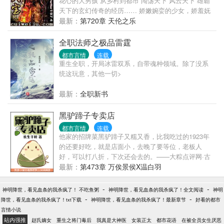
花心的大男孩 从乡村到都市 闯荡天下 风云天下 雄霸
天下的玄幻传奇的经历…… 娇嫩婉娈的少女，娇羞妩
媚的少妇，娇艳性感的熟妇…… 1+2+3+......+12=??
最新：
第720章 天伦之乐
你说有多少美女呢?呵呵!一水仙二杏三桃四牡丹五石榴
六荷七紫薇八桂九菊十芙蓉十一山茶十二腊梅! (不喜
全职法师之极品雷霆
欢禁忌情结的勿进)
都市言情
连载
重生全职，开局冰雷双系，自带魂种领域。除了没系
统这玩意，其他一切>
最新：
全职新书
黑驴蹄子专卖店
都市言情
连载
他家的招牌菜黑驴蹄子又糯又香，比我吃过的1923年
的还要好吃，就是店面小，去晚了要等位，老板人
好，可以打八折，下次还会去的。——大粽点评网·古
墓圈第一美食点评网站温白羽是个开小饭馆的老板，
最新：
第473章 万俟景侯X温白羽
只想安安静静的开饭馆，没想到一到晚上，跑来吃饭
的客人全是奇葩。黑驴蹄子、还魂汤什么时候成了自
-
-
神明降世，看见血条的我杀疯了！ 不吃鱼粥
神明降世，看见血条的我杀疯了！全文阅读
神明
家的招牌菜了，温白羽怎么不知道！客人不止神经兮
-
-
降世，看见血条的我杀疯了！txt下载
神明降世，看见血条的我杀疯了！最新章节
好看的都市
兮，还都用诡异的眼神盯着他，温白羽有一种错觉，
言情小说
好像自己才是他们盘子里的……混沌是当红巨星，饕
站内强推
赵氏嫡女
重生之将门毒后
我真是大神医
女装正太
都市花语
在被全员女生厌恶