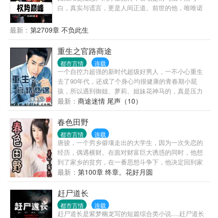
的边防连，成为了中印边境上最普通的边防一兵。连
白，真实与谎言，更是人间正道。前世的他，唯唯诺
长瞧不上，老兵看不惯，在夹缝中，他积蓄力量、孤
诺，一心求稳，却遭人陷害，郁郁而终。重活一世，
独成长，伴随着“基建狂魔”悄悄把触角不断伸进这
他早已洞悉官场，青云之路尽在眼中，挡我者，必将
最新：
第2709章 不负此生
个“生命禁区”，这里从此再无“禁区”，他也赢得了属于
万劫不复！
自己的荣耀。
重生之官路商途
都市言情
连载
一个自控力超强的新时代超级好男人，一不小心重生
去了90年代，还成了个身心均很健康的青春期小屁
孩，所以遇到御姐、萝莉、姐妹花神马的，真是压力
山大！ 好在，还有纠缠不清的官场、商场那些事儿，
最新：
商途迷情 尾声（10）
能让张恪权力以对、大战拳脚，至于白手起家创建商
业帝国……当然更是手到擒来！ 作为一个开银行、办
春色田野
酒店、染指互联网、顺手牵羊迪士尼的财团总裁，成
都市言情
连载
年人张恪告诉你：发家致富的捷径只在于六个字——
唐骏，一个穷乡僻壤走出的大学生，因为一次失恋的
打通权贵之门！
经历，偶遇横财。在面对财富巨大诱惑的同时，他想
到了家乡的贫穷，在一番思想斗争下，他决定回到家
乡帮助村民脱贫致富。于是在一片春机盎然的田野
最新：
第100章 终章。花好月圆
上，书写了人生里程新的篇章…… 本书延续面包作品
的一贯风格，希望大家得到快乐的之余，同时能得到
赶尸道长
人生的感悟…… 《春色田野》原名《欲望·田野》，面
都市言情
连载
包翠微居第四部作品，出于河蟹的需要，以《春色田
赶尸道长是紫梦幽龙写的短篇综合类小说....赶尸道长