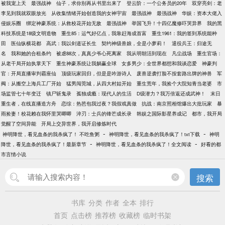
被我宠上天
最强战神
仙子，求你别再从书里出来了
登云阶：一个公务员的20年
双穿亮剑：老
要和渣男将军离婚的时候，他的肚子里怎么多了个“不
李见到我就双眼放光
从收集情绪开始创造我的女神宇宙
最强战神
最强战神
华娱：资本大佬入
明生物”？
侵娱乐圈
绑定神豪系统：从救校花开始无敌
最强战神
举国飞升！十四亿魔修吓哭异界
我的黑
科技系统是18级文明造物
重生85：运气好亿点，我靠赶海成首富
重生1961：我的签到系统能种
田
医仙纵横花都
高武：我以剑道证长生
契约神级兽娘，全是小萝莉！
退役兵王：归途无
名
我和她的合租条约
被虐88次，真真少爷心死离家
我从明朝活到现在
凡尘战场
重生官场：
从老干局开始执掌天下
重生神豪系统让我躺赢全球
女多男少：全世界都想和我谈恋爱
神豪判
官：开局直播审判霸座仙
顶级玩家回归，但是是吟游诗人
废兽逆袭打脸不按套路出牌的神兽
军
阀：从搬空上海兵工厂开始
猛男闯莞城，从四大村姑开始
重生荒年，我捡个大院知青当老婆
市
场监管七十年变迁
镇尸斩鬼录
孤独成瘾：现代人的生活
D级潜力？我万倍返还成武神！
末日
重生者，在线直播造方舟
恋综：热芭包我过夜？我假戏真做
抗战：南京照相馆爆出大批玩家
暴
雨捡妻！校花赖在我怀里哭唧唧
淬刃：士兵的锋芒成长录
韩娱之国际影星养成记
都市，我开局
觉醒了空间异能
开局上交异世界，我开启修炼时代
-
-
神明降世，看见血条的我杀疯了！ 不吃鱼粥
神明降世，看见血条的我杀疯了！txt下载
神明
-
-
降世，看见血条的我杀疯了！最新章节
神明降世，看见血条的我杀疯了！全文阅读
好看的都
市言情小说
搜索
书库
分类
作者
全本
排行
首页
点击榜
推荐榜
收藏榜
临时书架