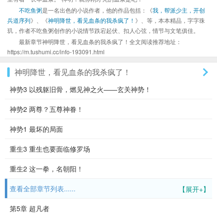
不吃鱼粥
是一名出色的小说作者，他的作品包括：《
我，帮派少主，开创
兵道序列
》、《
神明降世，看见血条的我杀疯了！
》、等，本本精品，字字珠
玑，作者不吃鱼粥创作的小说情节跌宕起伏、扣人心弦，情节与文笔俱佳。
最新章节神明降世，看见血条的我杀疯了！全文阅读推荐地址：
https://m.tushumi.cc/info-193091.html
神明降世，看见血条的我杀疯了！
神势3 以残躯旧骨，燃见神之火——玄关神势！
神势2 两尊？五尊神眷！
神势1 最坏的局面
重生3 重生也要面临修罗场
重生2 这一拳，名朝阳！
查看全部章节列表......
【展开+】
第5章 超凡者