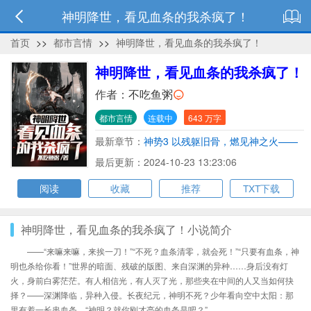
神明降世，看见血条的我杀疯了！
首页
>>
都市言情
>>
神明降世，看见血条的我杀疯了！
神明降世，看见血条的我杀疯了！
作者：
不吃鱼粥
都市言情
连载中
643 万字
最新章节：
神势3 以残躯旧骨，燃见神之火——
玄关神势！
最后更新：2024-10-23 13:23:06
阅读
收藏
推荐
TXT下载
神明降世，看见血条的我杀疯了！小说简介
——“来嘛来嘛，来挨一刀！”“不死？血条清零，就会死！”“只要有血条，神
明也杀给你看！”世界的暗面、残破的版图、来自深渊的异种……身后没有灯
火，身前白雾茫茫。有人相信光，有人灭了光，那些夹在中间的人又当如何抉
择？——深渊降临，异种入侵。长夜纪元，神明不死？少年看向空中太阳：那
里有着一长串血条。“神明？就你刚才亮的血条是吧？”