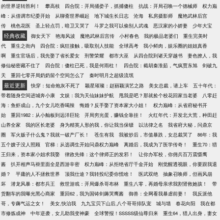
餮变成了富二代，钟馗正职保险副业捉妖。还有新招
的世界逆转胜利！
攀高枝
四合院：开局捅娄子，抓捕傻柱
抗战：开局召唤一个德械师
权力巅
来的伙计，男神相、面瘫脸，据说是活了几千年的粽
峰：从借调市纪委开始
从聊斋世界崛起
地下城生长日志
沧海
私房摄影师
魔艳武林后宫
子王，往饭馆门口一站，晚上再也没有客人敢来吃
传
桃色花医
圣上轻点罚，暗卫又哭了
斗罗之我可以偷别人武魂
恶汉家的小娇妻
少年大宝
饭，简直不能再好了，呵呵！温白羽：本店没有黑驴
经典收藏
御女天下
艳海风波
魔艳武林后宫传
小村春色
我的极品老婆们
重生完美时
蹄子！没有黑驴蹄子！没有黑驴蹄子！重要的事情说
代
重生之衙内
四合院：疯狂接触，吸取别人技能
全球高考
我小鲜肉，娱乐圈的姐姐真香
三遍。万俟景侯（面瘫脸）：我家小受总是想把我上
啊
重生官场后，我先娶了省长爱女
刑警荣耀
都市大巫
从四合院到诸天穿越书
妻色撩人，我
交给国家，呵。据说要写阅读提示：墓+勿考究作者今
修仙秘密藏不住了
四合院：傻柱已死，我是何雨柱！
四合院：截胡秦淮茹，气疯贾东旭
剑破九
天没吃药，感觉萌萌哒，求戳专栏求圈养，喵~ ＞▽
天
重回七零开局奶奶留个空间怎么了
秦时明月之超级流氓
＜ 手机党地址:【长生千叶】下面的【收藏】按钮就可
最近更新
快穿：短命炮灰不死了
颖星璀璨：赵丽颖演艺之路
美女总裁，请上车
五十年代：
以长期圈养了~~么么哒~网页戳图直达专栏~~↓↓↓
带着随身空间进城奔小康
文娱：我为天仙妹妹护航
甩我是吧？那就捡个校花回家当老婆
八零赶
《[五毒]星际宠物店》，打滚卖萌求圈养手机读者请戳
海：鱼虾成山，九个女儿吃香喝辣
悔婚？反手娶了资本家大小姐！
权力巅峰：从省府秘书开
↓蓝寒枫作为一个风骚又犀利的毒哥，什么大风大浪没
始
重回1982：从小舢板到远洋巨轮
开局穷光蛋，赚钱全靠挂！
火红年代：开发北大荒，种田赶
见过。没想到下个副本就穿越到了未来世界，还穿成
山养全家
我的区长老婆
身为精英人形的我，你让我当保镖
以法律之名
我省府大秘，问鼎京
了已婚雌性人鱼。全帝国都羡慕他能嫁给至高无上的
圈
军火贩子什么鬼？我就一破产厂长！
苍生有我
我被炒后，市值暴跌，女总裁哭了
86年：我
罗伊将军，然而渣男心中有个白月光，绿茶婊白莲花
五个嫂子没人照顾
官梯：从选调生开始问鼎权力巅峰
离婚后，我成为了医学传奇！
重生70：猎
层出不穷。雌性人鱼作为繁衍后代的工具，蓝寒枫却
王归来，资本家小姐求我娶
律政先锋：这个律师正的发邪！
让你办军校，你佣兵百万震慑鹰
是个生不出孩子的怪胎……这将军夫人的日子简直没
酱
扒开相声马褂里面全是西游辛密
权力巅峰：从拒绝省厅千金开始
刚觉醒透视眼，你要跟我退
法过了！好在蓝寒枫还有游戏系统傍身，就算是个地
婚？
平庸的人不拯救世界
顶我仕途？我转投纪委你慌啥！
医武双绝
抽象召唤师，但画风崩
位低下的雌性人鱼，也能自食其力。不仅武力值爆
坏
潜龙风暴：都市兵王
救世游戏：开局爆杀哥布林
重生八零，再婚母亲求我割肾救她孩！
带
棚，作为一个合格的毒哥，蛊毒、治疗两不误。五毒
货翻车的我曝光黑心商家
重回62，我为国铸剑薅哭鹰酱
御兽：全网看我暴虐前妻！
我反派他
的毒虫毒蝎更是变成了帝国绝种灵兽，蓝寒枫成为了
哥，专薅气运之女！
美女,快治我
九九宝贝下山后,八个哥哥排队宠
城与墙
春花向阳
我在都
帝国驱使灵兽的高手。再开个星际宠物店，分分钟变
市修炼成神
中年逆袭，女儿助我变神豪
全球警报！SSSSS级仙尊归来
重生64，猎人出身，妻女
身星际首富，征服全帝国，踹掉渣男！然而……就在