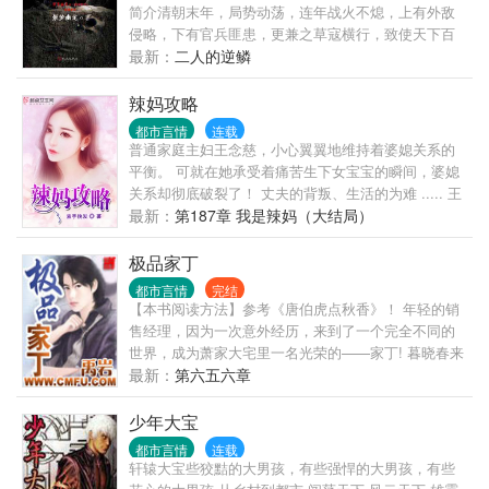
野》面世。 欲望：最简单的解释就是希望，盼望。是
简介清朝末年，局势动荡，连年战火不熄，上有外敌
人或动物想得到某种东西或达到某种目的的要求。 “生
侵略，下有官兵匪患，更兼之草寇横行，致使天下百
死根本，欲为第一...
姓困苦不堪，流离失所，人人自危。在这种混乱的局
最新：
二人的逆鳞
势之下，普天下的老百姓如同生活在地狱之中，除了
饱受战乱之外，更有天灾人祸无数，致使饿殍满地，
辣妈攻略
横死遍野，易子相食也不足为奇，客死他乡者亦是不
都市言情
连载
计其数。说到这客死他乡者，便说到了这篇小说的关
普通家庭主妇王念慈，小心翼翼地维持着婆媳关系的
键之处，自古以来，我国便有狐死首丘，落叶归根的
平衡。 可就在她承受着痛苦生下女宝宝的瞬间，婆媳
说法，就是说无论是人或者事物总要有一个归宿，尤
关系却彻底破裂了！ 丈夫的背叛、生活的为难 ..... 王
其是人，无论他活着的时候在外面如何风光，死了之
念慈看着嗷嗷待哺的宝宝：这才是开始！
最新：
第187章 我是辣妈（大结局）
后，尸身必须要回到他原来的地方...
极品家丁
都市言情
完结
【本书阅读方法】参考《唐伯虎点秋香》！ 年轻的销
售经理，因为一次意外经历，来到了一个完全不同的
世界，成为萧家大宅里一名光荣的——家丁! 暮晓春来
迟 先于百花知 岁岁种桃树 开在断肠时 ...... 《桃花
最新：
第六五六章
诗》，属于三哥！
少年大宝
都市言情
连载
轩辕大宝些狡黠的大男孩，有些强悍的大男孩，有些