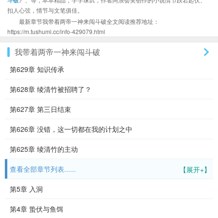
扣人心弦，情节与文笔俱佳。
最新章节我带着两帝一神来闯斗破全文阅读推荐地址：
https://m.tushumi.cc/info-429079.html
我带着两帝一神来闯斗破
第629章 知识传承
第628章 绫清竹被招聘了？
第627章 第三日结束
第626章 没错，这一切都在我的计划之中
第625章 绫清竹的主动
查看全部章节列表......
【展开+】
第5章 入洞
第4章 蛰伏与鱼饵