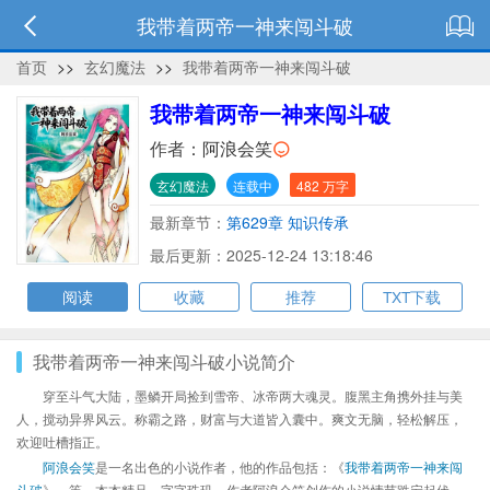
我带着两帝一神来闯斗破
首页
>>
玄幻魔法
>>
我带着两帝一神来闯斗破
我带着两帝一神来闯斗破
作者：
阿浪会笑
玄幻魔法
连载中
482 万字
最新章节：
第629章 知识传承
最后更新：2025-12-24 13:18:46
阅读
收藏
推荐
TXT下载
我带着两帝一神来闯斗破小说简介
穿至斗气大陆，墨鳞开局捡到雪帝、冰帝两大魂灵。腹黑主角携外挂与美
人，搅动异界风云。称霸之路，财富与大道皆入囊中。爽文无脑，轻松解压，
欢迎吐槽指正。
阿浪会笑
是一名出色的小说作者，他的作品包括：《
我带着两帝一神来闯
斗破
》、等，本本精品，字字珠玑，作者阿浪会笑创作的小说情节跌宕起伏、