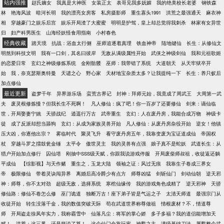
站内强推
赵氏嫡女
我真是大神医
女装正太
表哥见我多妩媚
我的绝美校长老婆
钢铁森
来！”——张长生语录。习武、造反、打天下！而随着
林
艳海风波
暗河长明
我的漂亮女房客
私房摄影师
重生寡头1991
洪荒之最强通天
麻衣神
他接触的信息越来越多，才发现这个世界并不简单。
相
穿越豪门之娱乐后宫
娱乐开局渣了大蜜蜜
明明是护驾，皇上却总觉得我刺杀
林家有女异世
武道之上，还有仙途，他毫不犹豫的放下皇位，踏上
归
妇产科男医生
山海经妖怪食用指南
小村春色
修仙长生大道。
经典收藏
踏天境
抗战：浴血太行侧
巫师追逐着真理
铁血神帝
陆地键仙
长生：从修仙文
明熬到科技文明
我有一口剑，其名曰彼岸
无敌从满级属性开始
武侠之神级剑仙
我和元祖歌姬
的恋爱日常
玄幻之神级修炼系统
金刚骷髅
巫师：我带错了系统
大道朝天
从天牢狱卒开
始
我，奈克瑟斯奥特曼
天谴之心
野心家
天材地宝杂质太多？让我提纯一下
长生：养只蚁后
加点修仙
最近更新
盗梦千年
异界游乐场
蛮荒古界记
封神：拜师元始，我竟成了周武王
大周第一武
夫
废灵根修炼慢？但我长生不死啊！
凡人修仙：疯了吧！你一百岁了还要修仙
剑来：谪仙临
世，开局娶妻宁姚
天骄战纪
逍遥行万古
武帝重生
玄幻：人在废丹房，我能合成万物
神级卡
徒
成了反派却想当舔狗
玄幻：从成为家族灵兽开始
凡人修仙：从废丹房杂役开始
逆女！他镇
压大凶，你逐他出宗？
雾临时代
聚灵飞升
看守废丹房五年，我靠变废为宝证道成仙
帝国权
杖
穿越斗罗之擂鼓瓮金锤
太平令
傲世灵主
我的灵兽有点强
娘子真不是蛇妖
武道长生：从
猎户开始加点修行
囚仙塔
刚抽中SSS级天赋，你跟我说游戏停服
开局废柴师叔祖，收徒返还躺
平成仙
【综影视】与天作赌
重生之，玉龙大陆
领袖之证：风过无痕
我靠生子卷成三界女
帝
极限修仙
带着灵诀闯异界
离婚后高冷爵少有点方
师尊凶猛
剑斩仙门
剑动仙朝
逆天邪
神：师尊，你不太对劲
超级无敌，选择系统
寒棺仙缘传
我的游戏角色成精了
逆天邪神
天骄
修仙路：修仙不卷怎么修
巫门诡道
独断万古！座下弟子皆是气运之子
太清天师道
最强宗门从
收徒开始
转生没落千金，我的数值突破天际
苟在武道世界称尊做祖
情根废材？不，情道尊
师
开局盗走徐凤年实力，我称霸雪中
仙落凡尘：将军的掌心娇
多子多福？我的道侣能增加天
赋！
洪荒：这三界，还是朕说了算！
这个仙门全靠玩家
神戮之主
满级基础刀法，屠戮整个武