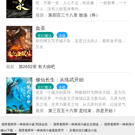
怪，齐聚一堂，人心不足，蛇吞象； 一桩桩事，一个
个人，没有人能置身事外。
最新：
第四百三十八章 散场（终）
血圣
玄幻魔法
连载
那些网文写手诚不欺，蓝星过去的人，都有金手指…
又名
最新：
第2652章 有大病吧
修仙长生：从练武开始
玄幻魔法
连载
这是一个庞大的星球，两极相对为两块大陆，是为凡
界和灵界，中间是无尽海域以及无数岛屿。凡界为绝
灵之地，灵界为聚灵之地，从凡界到灵界，沿途灵气
越来越浓郁，各类物种的实力也越来越高。凡界大
最新：
第三百五十六章 是结束，亦是开始！
陆，因为没有灵气，只能向内求索，开发出了武道。
凡界，大源王朝，末年，流贼遍地，义军四起，百姓
-
-
我带着两帝一神来闯斗破 阿浪会笑
我带着两帝一神来闯斗破全文阅读
我带着两帝一神来闯斗
民不聊生。张长生穿越而来，出身农奴，年十八，野
-
-
破txt下载
我带着两帝一神来闯斗破最新章节
好看的玄幻魔法小说
心勃发。“既然底层无上升之路，那我就杀出一条路