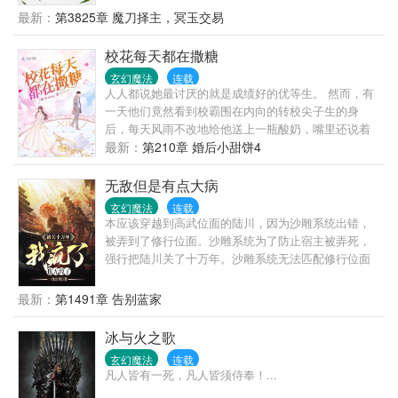
—————————————————————————
秘剑匣，苏玄却管这剑匣叫剑棺。少年不解。“去
最新：
第3825章 魔刀择主，冥玉交易
本书每日最低保底更新6000+，请朋友们放心跳坑~！
哪？”老者微微一笑，嘴里却说道：“爱哪去哪去，老子
加更条件如下： 200颗钻石、追书200、打赏累计
都八年没有红尘炼心了！！”自此，心怀鸿鹄之志的少
校花每天都在撒糖
5000，各加更一章！ 懒懒小说窝欢迎大家的加入：
年郎一脚踏入腥风血雨的修真界！
177978455，敲门砖：女主名 《妇产科男医生》首发
玄幻魔法
连载
人人都说她最讨厌的就是成绩好的优等生。 然而，有
于若初文学网，希望大家在若初文学网支持正版，更
一天他们竟然看到校霸围在内向的转校尖子生的身
快获得最新章节，更舒适的阅读体验。 《妇产科男医
后，每天风雨不改地给他送上一瓶酸奶，嘴里还说着
生》为作者蓝懒很懒虚构作品，若初文学网提供无广
让人脸红心跳的土味情话。 众人擦了擦自己的狗眼：
最新：
第210章 婚后小甜饼4
告，无弹窗的纯洁阅读环境，如有雷同，实属巧合，
这还是他们认识的校霸吗？ 片段一： 某天，倪伊一在
请不要与真实人物事件挂钩。
放学的路上拦住了夏曌。 “书呆子，最近有谣言说我喜
无敌但是有点大病
欢你。” “我要澄清一下，那不是谣言。” 片段二： 在升
玄幻魔法
连载
旗台上，倪伊一作为成绩进步最大的学生在全校师生
本应该穿越到高武位面的陆川，因为沙雕系统出错，
面前分享心得，在演讲结束后，她忽然神色一变，捂
被弄到了修行位面。沙雕系统为了防止宿主被弄死，
着心口，惊讶地问道，“刚刚是地震了吗？” 底下的师
强行把陆川关了十万年。沙雕系统无法匹配修行位面
生皆是错愕地互相对视，刚刚有地震吗？ 此时，台上
的模板，只能让陆川练习高武世界的剑术。十万年，
的倪伊一又开口，“为什么夏曌我看到你，我的心头一
整整十万年，陆川练成了最强剑神，也练成了一个精
最新：
第1491章 告别蓝家
震呢？” “……”台下众人已被狗粮咽死。 这是女追男的
神病。
故事，也是男追女的故事。
冰与火之歌
玄幻魔法
连载
凡人皆有一死，凡人皆须侍奉！...