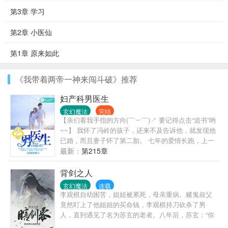
第3章 学习
第2章 小医仙
第1章 原来如此
《我带着两帝一神来闯斗破》推荐
妇产科男医生
玄幻魔法
完结
【亲们看我手指的方向(￣︶￣)↗ 要记得点击“追书”哟
~~】 我怀了冯岭的孩子，还来不及告诉他，就发现他
已婚，而且妻子怀了第二胎。 七年的爱情长跑，上一
刻神圣美好，下一刻成了第三者插足。 我以最壮烈的
最新：
第215章
方式退出了这三人的爱情： 我告他强X，法院判我
赢； 他有钱的妻子判我输，用尽一切手段将我逼得走
背剑之人
投无路。 我挺着大肚子，背负着街坊邻居的指指点
玄幻魔法
连载
点，熬过了最艰苦的一年。 我以为我一辈子都摆脱不
李观棋自幼困苦，姐姐被累死，母亲重病。赌鬼叔父
了渣男与心机女的诡计纠缠，却想不到，柳暗花明之
竟然盯上了他姐姐的买命钱，李观棋持刀砍杀了男
后，潜伏在我身边最久的妖孽竟是某只妇产科的男医
人，直到遇见了名为苏玄的老者。八年后，苏玄：“你
生。
下山吧，我也要走了。”伸手递过一个比他还要高的神