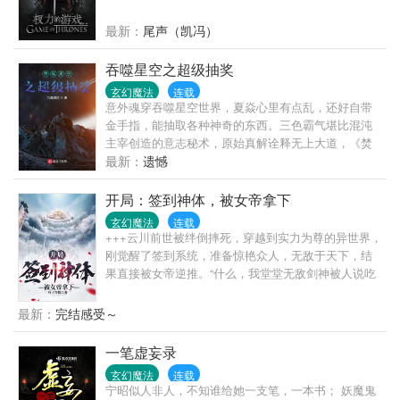
最新：
尾声（凯冯）
吞噬星空之超级抽奖
玄幻魔法
连载
意外魂穿吞噬星空世界，夏焱心里有点乱，还好自带
金手指，能抽取各种神奇的东西。三色霸气堪比混沌
主宰创造的意志秘术，原始真解诠释无上大道，《焚
决》是通往至强的强悍功法，虚空镜是领域类至宝，
最新：
遗憾
《亲热天堂》是……咳咳，总之，只有想不到，没有
抽不到！PS：所有奖品均按照吞噬星空世界观进行修
开局：签到神体，被女帝拿下
正
玄幻魔法
连载
+++云川前世被绊倒摔死，穿越到实力为尊的异世界，
刚觉醒了签到系统，准备惊艳众人，无敌于天下，结
果直接被女帝逆推。“什么，我堂堂无敌剑神被人说吃
软饭？”“罢了，软饭硬吃也是我的本事！”云川：老
婆，咱们能不能休息一会？女帝：不行！今天刚给你
最新：
完结感受～
吃的五爪金龙鞭呢？不能浪费！就这样，云川过上了
劳累且不敢说一句不好的生活。痛并快乐着，云川悔
一笔虚妄录
恨的泪水从嘴里流出！
玄幻魔法
连载
宁昭似人非人，不知谁给她一支笔，一本书； 妖魔鬼