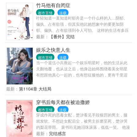
个“生命禁区”，这里从此再无“禁区”，他也赢得了属于
竹马他有自闭症
自己的荣耀。
都市言情
连载
叶轻知道一直知道时郁舟是一个什么样的人…阴郁、
偏执、占有欲强，但其实他比她想象中的要更加阴
郁、偏执、占有欲强到令人可怕。 这样的生活有多压
抑，后来她才知道，那双漆黑的眸子深不见底，盯着
最新：
【番外】完结
他的时候，让她感到恐惧，害怕…所以她逃了，没想
到后来他又找到了她，并且更加的变本加厉 …… 时郁
娱乐之快意人生
舟看着她出门的举动拦住她：“你去哪？” “我去上课…”
都市言情
连载
“上什么课？” “跟谁？” “有男人吗？” “什么时候回来？”
当一个退伍小兵救起一个娱乐明星时，他的生活从此
“回来的时候你还爱我吗？” …… 叶轻抱拳:“打扰
天翻地覆，也从这之后，他身边始终围绕着美女明星
了……”
有想跟他真心一起的，也有想征服他的，更有千里迢
迢的跑来陪他的！
最新：
第1104章 大结局
穿书后每天都在被迫撒娇
都市言情
连载
穿成作死的恶毒女配，楚汐看见手段狠厉的男主，腿
就发软。不想赴女配后尘，被男主折磨至死，楚汐哭
的梨花带雨。 裴书珩见她泪珠滚落，低低一笑。 他漫
不经心玩着锋利的匕首，在楚汐娇嫩的脸上滑过。眼
最新：
完结感言