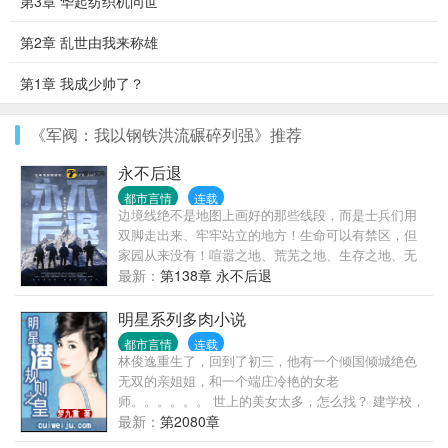
第3章 华起纺织机问世
第2章 乱世由我来称雄
第1章 我成少帅了？
《军阀：我以钢铁洪流碾碎列强》推荐
永不后退
都市言情
连载
边境线绝不是地图上画好的那些线段，而是士兵们用
双脚走出来、牢牢站立的地方！生命可以有禁区，但
家园从来没有！喧嚣之地、荒芜之地、生存之地、无
人之地，界线之内，皆为家园！边防军人，就是扎在
最新：
第138章 永不后退
边疆、守护家园的篱笆，界线在哪儿，它就钉在哪
儿，用身躯阻隔危险、避免侵犯。篱笆的宿命只有两
明星系列多肉小说
种，要么站着生，要么站着死，因为它的脚下是界
都市言情
连载
线，身后是家园。当弱鸡大学生冲冠一怒为红颜，誓
林俊逸重生了，回到了初三，他有一个倾国倾城绝色
要王者归来、抱得美人归时，却被扔到了条件最艰苦
无双的亲姐姐，和一个端庄冷艳的女老
的边防连，成为了中印边境上最普通的边防一兵。连
师。。。。。。 世上的美女太多，怎么找？ 建学校，
长瞧不上，老兵看不惯，在夹缝中，他积蓄力量、孤
收校花！举办环球选美，收环球小姐！
最新：
第2080章
独成长，伴随着“基建狂魔”悄悄把触角不断伸进这