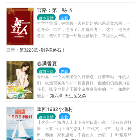
里的疯狂再也藏不住。 “只要你乖，我把命都给你。”
官路：第一秘书
都市言情
连载
大学毕业后，钟德兴一边在姐姐的水果店卖水果，一
边考公。结果，连考了几年都没考上。这年，他再次
考公，笔试拿了第一却险些被刷下。幸得贵人帮助，
得以成功，人生从此开挂……
最新：
第3223章 搬掉拦路石！
春满香夏
都市言情
连载
青松县，一个风景绝佳的好景点，住着辛勤工作的人
们，纵然现实条件并非相当良好，但他们仍然卖力奋
斗着。张俊也是这千百个奋发身影中的一个，如此的
平凡，如果没有意外的话，张俊、叶子、莲婶一家人
最新：
第六章 天生岳父命
应该会这样祥和、平静的过完这辈子，但现实让他们
走上另一条不同的路……
重回1982小渔村
都市言情
连载
【这是一个海边人上山下海的日常小说！ 没有装逼打
脸，只有上山下海的悠闲！ 年代文，日常，赶海，种
田，养娃，家长里短，不喜勿入，勿喷！】 叶耀东只