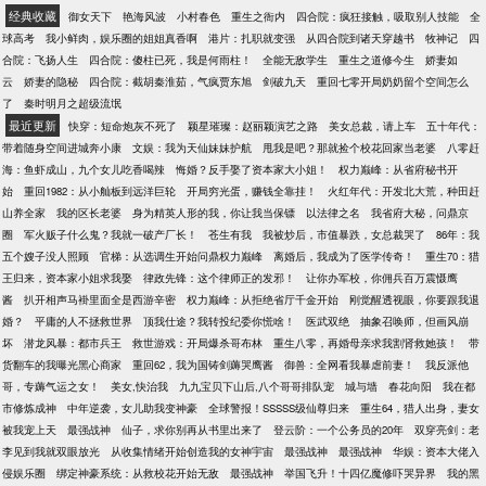
以长期圈养了~~么么哒~网页戳图直达专栏~~↓↓↓
【简介】她爱他深入骨髓，从四岁开始她的心里就住
经典收藏
御女天下
艳海风波
小村春色
重生之衙内
四合院：疯狂接触，吸取别人技能
全
《[五毒]星际宠物店》，打滚卖萌求圈养手机读者请戳
进了一个叫裴祁佑的名字。为了他岌岌可危的事业，
球高考
我小鲜肉，娱乐圈的姐姐真香啊
港片：扎职就变强
从四合院到诸天穿越书
牧神记
四
↓蓝寒枫作为一个风骚又犀利的毒哥，什么大风大浪没
她甚至不惜以处子之身替陌生夫妇人工代孕。二十年
合院：飞扬人生
四合院：傻柱已死，我是何雨柱！
全能无敌学生
重生之道修今生
娇妻如
见过。没想到下个副本就穿越到了未来世界，还穿成
的默默守护，等来的却是他跪在其她女人跟前许下一
云
娇妻的隐秘
四合院：截胡秦淮茹，气疯贾东旭
剑破九天
重回七零开局奶奶留个空间怎么
了已婚雌性人鱼。全帝国都羡慕他能嫁给至高无上的
生一世的承诺。没人知道她是他结婚证上的另一半，
了
秦时明月之超级流氓
罗伊将军，然而渣男心中有个白月光，绿茶婊白莲花
被困在一场有名无实的婚姻里多年。“裴祁佑，你永远
最近更新
快穿：短命炮灰不死了
颖星璀璨：赵丽颖演艺之路
美女总裁，请上车
五十年代：
层出不穷。雌性人鱼作为繁衍后代的工具，蓝寒枫却
不知道为了爱你我究竟付出了什么！”“那就永远不要告
带着随身空间进城奔小康
文娱：我为天仙妹妹护航
甩我是吧？那就捡个校花回家当老婆
八零赶
是个生不出孩子的怪胎……这将军夫人的日子简直没
诉我。”他说完毫不留恋地甩门而去，她却在客厅里一
海：鱼虾成山，九个女儿吃香喝辣
悔婚？反手娶了资本家大小姐！
权力巅峰：从省府秘书开
法过了！好在蓝寒枫还有游戏系统傍身，就算是个地
夜坐到天亮。那一天是她二十四岁生日，离婚协议跟
始
重回1982：从小舢板到远洋巨轮
开局穷光蛋，赚钱全靠挂！
火红年代：开发北大荒，种田赶
位低下的雌性人鱼，也能自食其力。不仅武力值爆
五百万支票是他送她的礼物。*****离婚后，一个穿着
山养全家
我的区长老婆
身为精英人形的我，你让我当保镖
以法律之名
我省府大秘，问鼎京
棚，作为一个合格的毒哥，蛊毒、治疗两不误。五毒
小西装、像足自己的孩子闯入了她平静的生活。时隔
圈
军火贩子什么鬼？我就一破产厂长！
苍生有我
我被炒后，市值暴跌，女总裁哭了
86年：我
的毒虫毒蝎更是变成了帝国绝种灵兽，蓝寒枫成为了
多年她才被告知当年的人工受孕过程中出现了差错。
五个嫂子没人照顾
官梯：从选调生开始问鼎权力巅峰
离婚后，我成为了医学传奇！
重生70：猎
帝国驱使灵兽的高手。再开个星际宠物店，分分钟变
郁绍庭，丰城风光无限的钻石级单身汉，却阴差阳错
王归来，资本家小姐求我娶
律政先锋：这个律师正的发邪！
让你办军校，你佣兵百万震慑鹰
身星际首富，征服全帝国，踹掉渣男！然而……就在
成了她孩子的父亲！这个性格阴晴不定的男人霸道地
酱
扒开相声马褂里面全是西游辛密
权力巅峰：从拒绝省厅千金开始
刚觉醒透视眼，你要跟我退
要和渣男将军离婚的时候，他的肚子里怎么多了个“不
把她困在墙角——“你前夫是我侄女的未婚夫，你是我
婚？
平庸的人不拯救世界
顶我仕途？我转投纪委你慌啥！
医武双绝
抽象召唤师，但画风崩
明生物”？
孩子的亲妈，你说咱俩什么关系？”过往种种屈辱浮现
坏
潜龙风暴：都市兵王
救世游戏：开局爆杀哥布林
重生八零，再婚母亲求我割肾救她孩！
带
在眼前，她望着这个只手遮天的男人：“你，我要不
货翻车的我曝光黑心商家
重回62，我为国铸剑薅哭鹰酱
御兽：全网看我暴虐前妻！
我反派他
起。”他盯着她，良久，才吐出一句话：“你不是已经要
哥，专薅气运之女！
美女,快治我
九九宝贝下山后,八个哥哥排队宠
城与墙
春花向阳
我在都
过了吗？”白筱：“……”*****白筱对裴祁佑的爱，就像她
市修炼成神
中年逆袭，女儿助我变神豪
全球警报！SSSSS级仙尊归来
重生64，猎人出身，妻女
脚踝处的曼陀罗刺青，每走一步就多疼一分。有一天
被我宠上天
最强战神
仙子，求你别再从书里出来了
登云阶：一个公务员的20年
双穿亮剑：老
她告诉他：“你只知黑色曼陀罗稀有，却不知道它的花
李见到我就双眼放光
从收集情绪开始创造我的女神宇宙
最强战神
最强战神
华娱：资本大佬入
语是绝望的爱。”后来他恍悟，再回头去寻找，那朵曼
侵娱乐圈
绑定神豪系统：从救校花开始无敌
最强战神
举国飞升！十四亿魔修吓哭异界
我的黑
陀罗却早已凋零在被他遗忘的时光里……