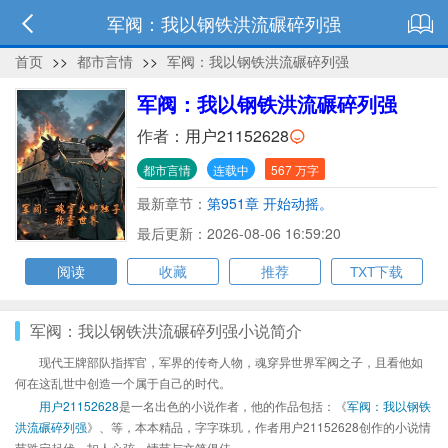
军阀：我以钢铁洪流碾碎列强
首页
>>
都市言情
>>
军阀：我以钢铁洪流碾碎列强
军阀：我以钢铁洪流碾碎列强
作者：
用户21152628
都市言情
连载中
567 万字
最新章节：
第951章 开始动摇。
最后更新：2026-08-06 16:59:20
阅读
收藏
推荐
TXT下载
军阀：我以钢铁洪流碾碎列强小说简介
现代王牌部队指挥官，军界的传奇人物，魂穿异世界军阀之子，且看他如
何在这乱世中创造一个属于自己的时代。
用户21152628
是一名出色的小说作者，他的作品包括：《
军阀：我以钢铁
洪流碾碎列强
》、等，本本精品，字字珠玑，作者用户21152628创作的小说情
节跌宕起伏、扣人心弦，情节与文笔俱佳。