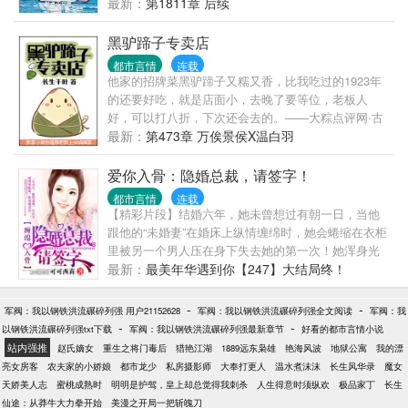
是睡不着觉，想着去甲板上吹吹风，尿个尿，没想到
最新：
第1811章 后续
掉海里回到了1982年。 还是那个熟悉的小渔村，只是
他已经不是年轻时候的他了。 混账了半辈子，这回他
黑驴蹄子专卖店
想好好来过的，只是怎么一个个都不相信呢…… 上辈
都市言情
连载
子没出息，这辈子他也没什么大理想大志向，只想挽
他家的招牌菜黑驴蹄子又糯又香，比我吃过的1923年
回遗憾，跟老婆好好过日子，一家子平安喜乐就好。
的还要好吃，就是店面小，去晚了要等位，老板人
【说明一下，改笔名了，原来是叫“一杯冰柠檬水”，现
好，可以打八折，下次还会去的。——大粽点评网·古
在改为“米饭的米”】
墓圈第一美食点评网站温白羽是个开小饭馆的老板，
最新：
第473章 万俟景侯X温白羽
只想安安静静的开饭馆，没想到一到晚上，跑来吃饭
的客人全是奇葩。黑驴蹄子、还魂汤什么时候成了自
爱你入骨：隐婚总裁，请签字！
家的招牌菜了，温白羽怎么不知道！客人不止神经兮
都市言情
连载
兮，还都用诡异的眼神盯着他，温白羽有一种错觉，
【精彩片段】结婚六年，她未曾想过有朝一日，当他
好像自己才是他们盘子里的……混沌是当红巨星，饕
跟他的“未婚妻”在婚床上纵情缠绵时，她会蜷缩在衣柜
餮变成了富二代，钟馗正职保险副业捉妖。还有新招
里被另一个男人压在身下失去她的第一次！她浑身光
来的伙计，男神相、面瘫脸，据说是活了几千年的粽
裸，男人却西装笔挺，他强迫她透过缝隙看向床上疯
最新：
最美年华遇到你【247】大结局终！
子王，往饭馆门口一站，晚上再也没有客人敢来吃
狂的画面。“一样的姿势，一样的频率，你猜，我跟
饭，简直不能再好了，呵呵！温白羽：本店没有黑驴
他，谁先射？”男人语调一本正经，在她惊慌的目光下
-
-
军阀：我以钢铁洪流碾碎列强 用户21152628
军阀：我以钢铁洪流碾碎列强全文阅读
军阀：我
蹄子！没有黑驴蹄子！没有黑驴蹄子！重要的事情说
狠狠一抵，入得更深。“我爱你，苡薇！”她紧紧咬着
-
-
以钢铁洪流碾碎列强txt下载
军阀：我以钢铁洪流碾碎列强最新章节
好看的都市言情小说
三遍。万俟景侯（面瘫脸）：我家小受总是想把我上
唇，衣柜外他难捱欢愉的吼声却让她模糊了视线……
站内强推
赵氏嫡女
重生之将门毒后
猎艳江湖
1889远东枭雄
艳海风波
地狱公寓
我的漂
交给国家，呵。据说要写阅读提示：墓+勿考究作者今
人生就是这么可笑——当他在跟其他女人做/爱时，她
亮女房客
农夫家的小娇娘
都市龙少
私房摄影师
大奉打更人
温水煮沫沫
长生风华录
魔女
天没吃药，感觉萌萌哒，求戳专栏求圈养，喵~ ＞▽
正躲在柜子里跟那个女人的叔叔偷情。
天娇美人志
蜜桃成熟时
明明是护驾，皇上却总觉得我刺杀
人生得意时须纵欢
极品家丁
长生
＜ 手机党地址:【长生千叶】下面的【收藏】按钮就可
————————————————————————
仙途：从莽牛大力拳开始
美漫之开局一把斩魄刀