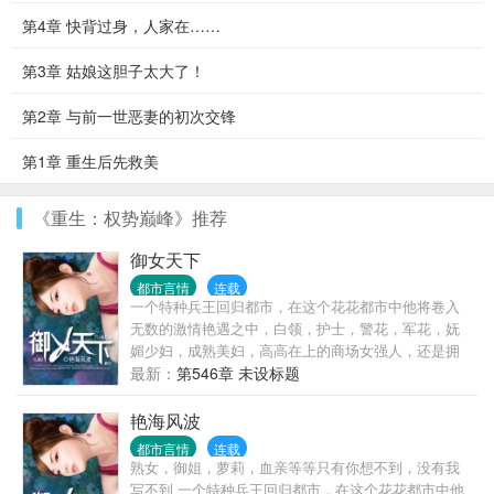
第4章 快背过身，人家在……
第3章 姑娘这胆子太大了！
第2章 与前一世恶妻的初次交锋
第1章 重生后先救美
《重生：权势巅峰》推荐
御女天下
都市言情
连载
一个特种兵王回归都市，在这个花花都市中他将卷入
无数的激情艳遇之中，白领，护士，警花，军花，妩
媚少妇，成熟美妇，高高在上的商场女强人，还是拥
有无数粉丝的女明星！
最新：
第546章 未设标题
艳海风波
都市言情
连载
熟女，御姐，萝莉，血亲等等只有你想不到，没有我
写不到 一个特种兵王回归都市，在这个花花都市中他