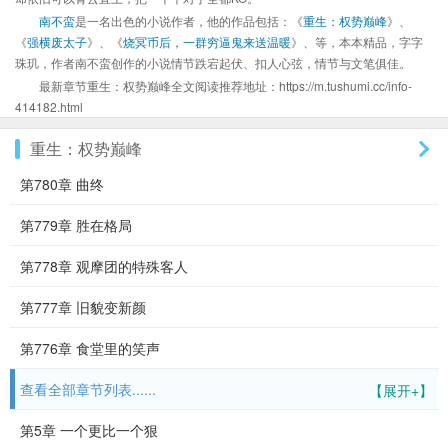
南不蛮
是一名出色的小说作者，他的作品包括：《
重生：权势巅峰
》、
《
强横废太子
》、《
烧冥币后，一群穷逼鬼来送温暖
》、等，本本精品，字字
珠玑，作者南不蛮创作的小说情节跌宕起伏、扣人心弦，情节与文笔俱佳。
最新章节重生：权势巅峰全文阅读推荐地址：https://m.tushumi.cc/info-
414182.html
重生：权势巅峰
第780章 曲终
第779章 胜在格局
第778章 观摩团的特殊客人
第777章 旧貌变新颜
第776章 食堂里的笑声
查看全部章节列表......
【展开+】
第5章 一个更比一个狠