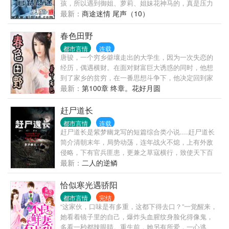
孩，所以遇到御姐、萝莉、姐妹花神马的，真是压力
山大！ 好在，还有纠缠不清的官场、商场那些事儿，
最新：
商途迷情 尾声（10）
能让张恪权力以对、大战拳脚，至于白手起家创建商
业帝国……当然更是手到擒来！ 作为一个开银行、办
春色田野
酒店、染指互联网、顺手牵羊迪士尼的财团总裁，成
都市言情
连载
年人张恪告诉你：发家致富的捷径只在于六个字——
唐骏，一个穷乡僻壤走出的大学生，因为一次失恋的
打通权贵之门！
经历，偶遇横财。在面对财富巨大诱惑的同时，他想
到了家乡的贫穷，在一番思想斗争下，他决定回到家
乡帮助村民脱贫致富。于是在一片春机盎然的田野
最新：
第100章 终章。花好月圆
上，书写了人生里程新的篇章…… 本书延续面包作品
的一贯风格，希望大家得到快乐的之余，同时能得到
赶尸道长
人生的感悟…… 《春色田野》原名《欲望·田野》，面
都市言情
连载
包翠微居第四部作品，出于河蟹的需要，以《春色田
赶尸道长是紫梦幽龙写的短篇综合类小说....赶尸道长
野》面世。 欲望：最简单的解释就是希望，盼望。是
简介清朝末年，局势动荡，连年战火不熄，上有外敌
人或动物想得到某种东西或达到某种目的的要求。 “生
侵略，下有官兵匪患，更兼之草寇横行，致使天下百
死根本，欲为第一...
姓困苦不堪，流离失所，人人自危。在这种混乱的局
最新：
二人的逆鳞
势之下，普天下的老百姓如同生活在地狱之中，除了
饱受战乱之外，更有天灾人祸无数，致使饿殍满地，
恰似寒光遇骄阳
横死遍野，易子相食也不足为奇，客死他乡者亦是不
都市言情
完结
计其数。说到这客死他乡者，便说到了这篇小说的关
“这家伙，口味是有多重，这都下得去口？”一觉醒来，
键之处，自古以来，我国便有狐死首丘，落叶归根的
她看着镜子里的自己，爆炸头血腥纹身脸化得像鬼，
说法，就是说无论是人或者事物总要有一个归宿，尤
多看一秒都辣眼睛。重生前，她另有所爱，一心逃