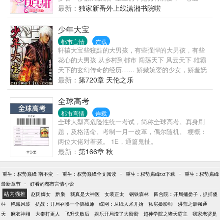
其是人，无论他活着的时候在外面如何风光，死了之
离，与他发生关系后对他恨之入骨。重生后，她瞄了
最新：
独家新番外上线潇湘书院啦
后，尸身必须要回到他原来的地方...
眼床上的美色，严肃思考，这事后留下阴影的，貌似
应该是他？上一世脑子被门夹了放着绝色老公不要，
少年大宝
被渣男贱女所害，被最信任的闺密洗......
都市言情
连载
轩辕大宝些狡黠的大男孩，有些强悍的大男孩，有些
花心的大男孩 从乡村到都市 闯荡天下 风云天下 雄霸
天下的玄幻传奇的经历…… 娇嫩婉娈的少女，娇羞妩
媚的少妇，娇艳性感的熟妇…… 1+2+3+......+12=??
最新：
第720章 天伦之乐
你说有多少美女呢?呵呵!一水仙二杏三桃四牡丹五石榴
六荷七紫薇八桂九菊十芙蓉十一山茶十二腊梅! (不喜
全球高考
欢禁忌情结的勿进)
都市言情
连载
全球大型高危险性统一考试，简称全球高考。真身刷
题，及格活命。考制一月一改革，偶尔随机。 梗概：
两位大佬对着骚。 1E，通篇鬼扯。
最新：
第166章 秋
-
-
-
重生：权势巅峰 南不蛮
重生：权势巅峰全文阅读
重生：权势巅峰txt下载
重生：权势巅峰
-
最新章节
好看的都市言情小说
站内强推
赵氏嫡女
黔枭
我真是大神医
女装正太
钢铁森林
四合院：开局捅娄子，抓捕傻
柱
艳海风波
抗战：开局召唤一个德械师
综网：从纸人术开始
私房摄影师
洪荒之最强通
天
麻衣神相
大奉打更人
飞升失败后
娱乐开局渣了大蜜蜜
超神学院之诸天霸主
我家老婆是