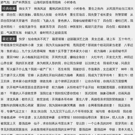
娇气包
妇产科男医生
山海经妖怪食用指南
小村春色
经典收藏
御女天下
艳海风波
魔艳武林后宫传
小村春色
重生之衙内
从民国开始当江湖大
佬
四合院：疯狂接触，吸取别人技能
全球高考
重生官场后，我先娶了省长爱女
刑警荣耀
从
四合院到诸天穿越书
四合院：飞扬人生
妻色撩人，我修仙秘密藏不住了
四合院：傻柱已死，我
是何雨柱！
全能无敌学生
败家系导演
四合院：神医签到，截胡只是开始
四合院：截胡秦淮
茹，气疯贾东旭
剑破九天
秦时明月之超级流氓
最近更新
快穿：短命炮灰不死了
颖星璀璨：赵丽颖演艺之路
美女总裁，请上车
五十年代：
带着随身空间进城奔小康
文娱：我为天仙妹妹护航
甩我是吧？那就捡个校花回家当老婆
八零赶
海：鱼虾成山，九个女儿吃香喝辣
悔婚？反手娶了资本家大小姐！
权力巅峰：从省府秘书开
始
重回1982：从小舢板到远洋巨轮
开局穷光蛋，赚钱全靠挂！
火红年代：开发北大荒，种田赶
山养全家
我的区长老婆
身为精英人形的我，你让我当保镖
以法律之名
我省府大秘，问鼎京
圈
军火贩子什么鬼？我就一破产厂长！
苍生有我
我被炒后，市值暴跌，女总裁哭了
86年：我
五个嫂子没人照顾
官梯：从选调生开始问鼎权力巅峰
离婚后，我成为了医学传奇！
重生70：猎
王归来，资本家小姐求我娶
律政先锋：这个律师正的发邪！
让你办军校，你佣兵百万震慑鹰
酱
扒开相声马褂里面全是西游辛密
权力巅峰：从拒绝省厅千金开始
刚觉醒透视眼，你要跟我退
婚？
平庸的人不拯救世界
顶我仕途？我转投纪委你慌啥！
医武双绝
抽象召唤师，但画风崩
坏
潜龙风暴：都市兵王
救世游戏：开局爆杀哥布林
重生八零，再婚母亲求我割肾救她孩！
带
货翻车的我曝光黑心商家
重回62，我为国铸剑薅哭鹰酱
御兽：全网看我暴虐前妻！
我反派他
哥，专薅气运之女！
美女,快治我
九九宝贝下山后,八个哥哥排队宠
城与墙
春花向阳
我在都
市修炼成神
中年逆袭，女儿助我变神豪
全球警报！SSSSS级仙尊归来
重生64，猎人出身，妻女
被我宠上天
最强战神
仙子，求你别再从书里出来了
登云阶：一个公务员的20年
双穿亮剑：老
李见到我就双眼放光
从收集情绪开始创造我的女神宇宙
最强战神
最强战神
华娱：资本大佬入