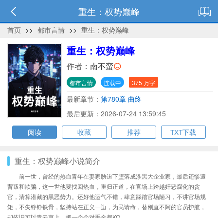
重生：权势巅峰
首页
>>
都市言情
>>
重生：权势巅峰
重生：权势巅峰
作者：
南不蛮
都市言情
连载中
375 万字
最新章节：
第780章 曲终
最后更新：2026-07-24 13:59:45
阅读
收藏
推荐
TXT下载
重生：权势巅峰小说简介
前一世，曾经的热血青年在妻家胁迫下堕落成涉黑大企业家，最后还惨遭
背叛和欺骗，这一世他要找回热血，重归正道，在官场上跨越奸恶腐化的贪
官，清算潜藏的黑恶势力。还好他运气不错，肆意踩踏官场陋习，不讲官场规
矩，不失铮铮铁骨，坚持站在正义一边，为民请命，替刚直不阿的官员护航，
却依旧可以青云直上，把一个个对手全都KO。