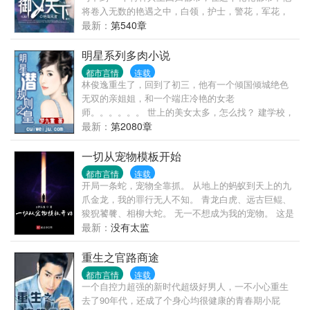
将卷入无数的艳遇之中，白领，护士，警花，军花，
妩媚少妇，成熟美 妇，高高在上的商场女强人，还是
最新：
第540章
拥有无数粉丝的女明星！
明星系列多肉小说
都市言情
连载
林俊逸重生了，回到了初三，他有一个倾国倾城绝色
无双的亲姐姐，和一个端庄冷艳的女老
师。。。。。。 世上的美女太多，怎么找？ 建学校，
收校花！举办环球选美，收环球小姐！
最新：
第2080章
一切从宠物模板开始
都市言情
连载
开局一条蛇，宠物全靠抓。 从地上的蚂蚁到天上的九
爪金龙，我的罪行无人不知。 青龙白虎、远古巨鲲、
狻猊饕餮、相柳大蛇。 无一不想成为我的宠物。 这是
一个灵气复苏的世界，顾江在不断的捕捉、培养宠物
最新：
没有太监
中逐渐变强。
重生之官路商途
都市言情
连载
一个自控力超强的新时代超级好男人，一不小心重生
去了90年代，还成了个身心均很健康的青春期小屁