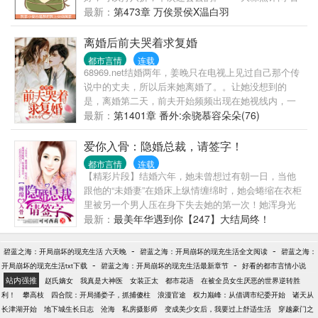
墓圈第一美食点评网站温白羽是个开小饭馆的老板，
最新：
第473章 万俟景侯X温白羽
只想安安静静的开饭馆，没想到一到晚上，跑来吃饭
的客人全是奇葩。黑驴蹄子、还魂汤什么时候成了自
离婚后前夫哭着求复婚
家的招牌菜了，温白羽怎么不知道！客人不止神经兮
都市言情
连载
兮，还都用诡异的眼神盯着他，温白羽有一种错觉，
68969.net结婚两年，姜晚只在电视上见过自己那个传
好像自己才是他们盘子里的……混沌是当红巨星，饕
说中的丈夫，所以后来她离婚了。。让她没想到的
餮变成了富二代，钟馗正职保险副业捉妖。还有新招
是，离婚第二天，前夫开始频频出现在她视线内，一
来的伙计，男神相、面瘫脸，据说是活了几千年的粽
开始让她救小情人，后来竟说要追她。。“周北深，你
最新：
第1401章 番外:余骁慕容朵朵(76)
子王，往饭馆门口一站，晚上再也没有客人敢来吃
知道我是谁吗？”她问他。。69668.net“国际着名Dr.
饭，简直不能再好了，呵呵！温白羽：本店没有黑驴
姜，苏老先生关门弟子，顶级黑客J，高端服装品牌创
爱你入骨：隐婚总裁，请签字！
蹄子！没有黑驴蹄子！没有黑驴蹄子！重要的事情说
始人，或者说你还有其他身份？说出来我听着。”男人
都市言情
连载
三遍。万俟景侯（面瘫脸）：我家小受总是想把我上
胸有成竹，以为自己已经了解姜晚全部。。“其
【精彩片段】结婚六年，她未曾想过有朝一日，当他
交给国家，呵。据说要写阅读提示：墓+勿考究作者今
实……”姜晚凑近他，在他耳边轻声说：“我还是你前
跟他的“未婚妻”在婚床上纵情缠绵时，她会蜷缩在衣柜
天没吃药，感觉萌萌哒，求戳专栏求圈养，喵~ ＞▽
妻。”68996.net
里被另一个男人压在身下失去她的第一次！她浑身光
＜ 手机党地址:【长生千叶】下面的【收藏】按钮就可
裸，男人却西装笔挺，他强迫她透过缝隙看向床上疯
最新：
最美年华遇到你【247】大结局终！
以长期圈养了~~么么哒~网页戳图直达专栏~~↓↓↓
狂的画面。“一样的姿势，一样的频率，你猜，我跟
《[五毒]星际宠物店》，打滚卖萌求圈养手机读者请戳
他，谁先射？”男人语调一本正经，在她惊慌的目光下
-
-
↓蓝寒枫作为一个风骚又犀利的毒哥，什么大风大浪没
碧蓝之海：开局崩坏的现充生活 六天晚
碧蓝之海：开局崩坏的现充生活全文阅读
碧蓝之海：
狠狠一抵，入得更深。“我爱你，苡薇！”她紧紧咬着
-
-
见过。没想到下个副本就穿越到了未来世界，还穿成
开局崩坏的现充生活txt下载
碧蓝之海：开局崩坏的现充生活最新章节
好看的都市言情小说
唇，衣柜外他难捱欢愉的吼声却让她模糊了视线……
了已婚雌性人鱼。全帝国都羡慕他能嫁给至高无上的
站内强推
赵氏嫡女
我真是大神医
女装正太
都市花语
在被全员女生厌恶的世界逆转胜
人生就是这么可笑——当他在跟其他女人做/爱时，她
罗伊将军，然而渣男心中有个白月光，绿茶婊白莲花
利！
攀高枝
四合院：开局捅娄子，抓捕傻柱
浪漫官途
权力巅峰：从借调市纪委开始
诸天从
正躲在柜子里跟那个女人的叔叔偷情。
层出不穷。雌性人鱼作为繁衍后代的工具，蓝寒枫却
长津湖开始
地下城生长日志
沧海
私房摄影师
变成美少女后，我要过上舒适生活
穿越豪门之
————————————————————————