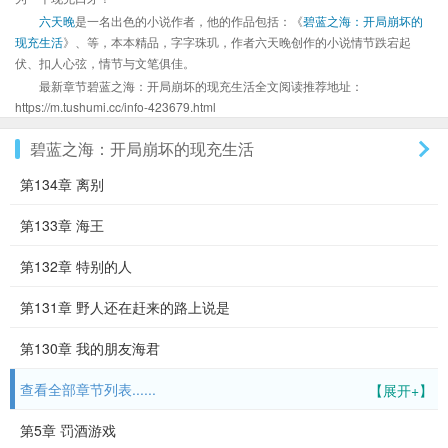
六天晚
是一名出色的小说作者，他的作品包括：《
碧蓝之海：开局崩坏的
现充生活
》、等，本本精品，字字珠玑，作者六天晚创作的小说情节跌宕起
伏、扣人心弦，情节与文笔俱佳。
最新章节碧蓝之海：开局崩坏的现充生活全文阅读推荐地址：
https://m.tushumi.cc/info-423679.html
碧蓝之海：开局崩坏的现充生活
第134章 离别
第133章 海王
第132章 特别的人
第131章 野人还在赶来的路上说是
第130章 我的朋友海君
查看全部章节列表......
【展开+】
第5章 罚酒游戏