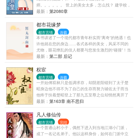
师。。。。。。 世上的美女太多，怎么找？ 建学校，
收校花！举办环球选美，收环球小姐！
最新：
第2080章
都市花缘梦
都市言情
连载
本书讲述了一个现代都市青年朴实而“离奇”的艳遇！也
许他就在您的身边……各式各样的美女，风采不同的
尤物，眼花缭乱的佳人都要与您发生激烈的“碰撞”！当
您看此书时，您会发现您就是这本书中的主人公！该
最新：
第二部 后记
书最大的特点就是情感真实、细腻、贴近人心，能够
激发起您内心深处的强烈共鸣！！！
权宦
都市言情
连载
一开始傅双林只是低调求存，却阴差阳错到了太子楚
昭身边他不得不为了自己的生存而努力辅佐太子而当
他终于扶着楚昭登上了那九五至尊之位却悄然离开了
深宫，放弃了那唾手可得的权宦之位这是两个不懂爱
最新：
第163章 南不思归
的人在深宫内跌跌撞撞,有着并不美好的开头经过了漫
长的岁月，终于才明白了什么是真正的爱的故事
凡人修仙传
都市言情
完结
一个普通山村小子，偶然下进入到当地江湖小门派，
成了一名记名弟子。他以这样身份，如何在门派中立