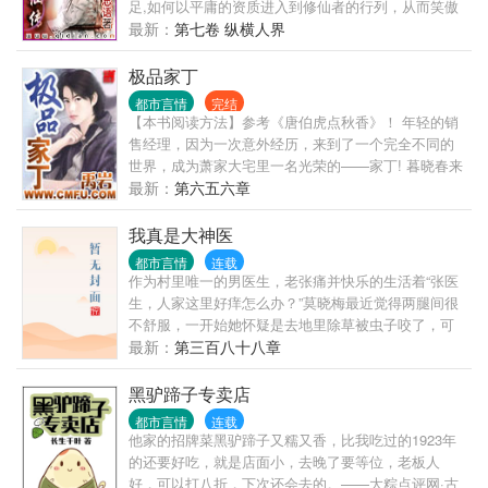
足,如何以平庸的资质进入到修仙者的行列，从而笑傲
三界之中！ 看凡人修仙传精彩书评集锦，请检索书
最新：
第七卷 纵横人界
号：{凡人凡语}
极品家丁
都市言情
完结
【本书阅读方法】参考《唐伯虎点秋香》！ 年轻的销
售经理，因为一次意外经历，来到了一个完全不同的
世界，成为萧家大宅里一名光荣的——家丁! 暮晓春来
迟 先于百花知 岁岁种桃树 开在断肠时 ...... 《桃花
最新：
第六五六章
诗》，属于三哥！
我真是大神医
都市言情
连载
作为村里唯一的男医生，老张痛并快乐的生活着“张医
生，人家这里好痒怎么办？”莫晓梅最近觉得两腿间很
不舒服，一开始她怀疑是去地里除草被虫子咬了，可
是几天下来，她每天晚上都会做梦，醒来后..度必看都
最新：
第三百八十八章
市小说。
黑驴蹄子专卖店
都市言情
连载
他家的招牌菜黑驴蹄子又糯又香，比我吃过的1923年
的还要好吃，就是店面小，去晚了要等位，老板人
好，可以打八折，下次还会去的。——大粽点评网·古