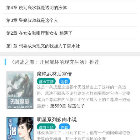
第4章 说到底水就是透明的液体
第3章 警察叔叔就是这个人
第2章 在女友咖啡厅和女友 相遇了
第1章 想要成为现充的我加入了潜水社
《碧蓝之海：开局崩坏的现充生活》推荐
魔艳武林后宫传
都市言情
连载
这是一条成魔之道杨小天既然走上了这样的一条道
路。就决不回头不论前途怎么样都要面对它他一定要
成为至尊武林的至尊江湖的至尊天下的至尊成王败寇
成功了他就是名传千古的霸主失败了他就是遗臭万年
最新：
第599章 淫荡仙子
的恶魔
明星系列多肉小说
都市言情
连载
林俊逸重生了，回到了初三，他有一个倾国倾城绝色
无双的亲姐姐，和一个端庄冷艳的女老