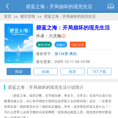
碧蓝之海：开局崩坏的现充生活
首页
>>
都市言情
>>
碧蓝之海：开局崩坏的现充生活
碧蓝之海：开局崩坏的现充生活
作者：
六天晚
都市言情
连载中
100 万字
最新章节：
第134章 离别
最后更新：2025-12-11 04:10:09
阅读
收藏
推荐
TXT下载
碧蓝之海：开局崩坏的现充生活小说简介
（碧蓝之海，搞笑沙雕，无节操玩梗，单女主，日常文）在高中出道计划
惨遭失败之后，决心来开阔的大海旁边追求新人生的夜间海！这次，一定要变
得受欢迎！我的现充生活！我的命定邂逅....等等，这些黑色求道玉是什么？！
为什么世界上会有可燃的乌龙茶啊喂！就算身边都是人渣，我也绝对绝对要成
为一个现充口牙！