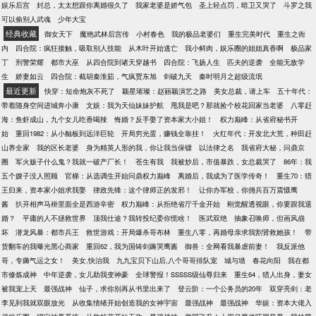
是个生不出孩子的怪胎……这将军夫人的日子简直没
娱乐后宫
封总，太太想跟你离婚很久了
我家老婆是娇气包
圣上轻点罚，暗卫又哭了
斗罗之我
【简介】她爱他深入骨髓，从四岁开始她的心里就住
法过了！好在蓝寒枫还有游戏系统傍身，就算是个地
可以偷别人武魂
少年大宝
进了一个叫裴祁佑的名字。为了他岌岌可危的事业，
位低下的雌性人鱼，也能自食其力。不仅武力值爆
经典收藏
御女天下
魔艳武林后宫传
小村春色
我的极品老婆们
重生完美时代
重生之衙
她甚至不惜以处子之身替陌生夫妇人工代孕。二十年
棚，作为一个合格的毒哥，蛊毒、治疗两不误。五毒
内
四合院：疯狂接触，吸取别人技能
从木叶开始逃亡
我小鲜肉，娱乐圈的姐姐真香啊
极品家
的默默守护，等来的却是他跪在其她女人跟前许下一
的毒虫毒蝎更是变成了帝国绝种灵兽，蓝寒枫成为了
丁
刑警荣耀
都市大巫
从四合院到诸天穿越书
四合院：飞扬人生
匹夫的逆袭
全能无敌学
生一世的承诺。没人知道她是他结婚证上的另一半，
帝国驱使灵兽的高手。再开个星际宠物店，分分钟变
生
娇妻如云
四合院：截胡秦淮茹，气疯贾东旭
剑破九天
秦时明月之超级流氓
被困在一场有名无实的婚姻里多年。“裴祁佑，你永远
身星际首富，征服全帝国，踹掉渣男！然而……就在
最近更新
快穿：短命炮灰不死了
颖星璀璨：赵丽颖演艺之路
美女总裁，请上车
五十年代：
不知道为了爱你我究竟付出了什么！”“那就永远不要告
要和渣男将军离婚的时候，他的肚子里怎么多了个“不
带着随身空间进城奔小康
文娱：我为天仙妹妹护航
甩我是吧？那就捡个校花回家当老婆
八零赶
诉我。”他说完毫不留恋地甩门而去，她却在客厅里一
明生物”？
海：鱼虾成山，九个女儿吃香喝辣
悔婚？反手娶了资本家大小姐！
权力巅峰：从省府秘书开
夜坐到天亮。那一天是她二十四岁生日，离婚协议跟
始
重回1982：从小舢板到远洋巨轮
开局穷光蛋，赚钱全靠挂！
火红年代：开发北大荒，种田赶
五百万支票是他送她的礼物。*****离婚后，一个穿着
山养全家
我的区长老婆
身为精英人形的我，你让我当保镖
以法律之名
我省府大秘，问鼎京
小西装、像足自己的孩子闯入了她平静的生活。时隔
圈
军火贩子什么鬼？我就一破产厂长！
苍生有我
我被炒后，市值暴跌，女总裁哭了
86年：我
多年她才被告知当年的人工受孕过程中出现了差错。
五个嫂子没人照顾
官梯：从选调生开始问鼎权力巅峰
离婚后，我成为了医学传奇！
重生70：猎
郁绍庭，丰城风光无限的钻石级单身汉，却阴差阳错
王归来，资本家小姐求我娶
律政先锋：这个律师正的发邪！
让你办军校，你佣兵百万震慑鹰
成了她孩子的父亲！这个性格阴晴不定的男人霸道地
酱
扒开相声马褂里面全是西游辛密
权力巅峰：从拒绝省厅千金开始
刚觉醒透视眼，你要跟我退
把她困在墙角——“你前夫是我侄女的未婚夫，你是我
婚？
平庸的人不拯救世界
顶我仕途？我转投纪委你慌啥！
医武双绝
抽象召唤师，但画风崩
孩子的亲妈，你说咱俩什么关系？”过往种种屈辱浮现
坏
潜龙风暴：都市兵王
救世游戏：开局爆杀哥布林
重生八零，再婚母亲求我割肾救她孩！
带
在眼前，她望着这个只手遮天的男人：“你，我要不
货翻车的我曝光黑心商家
重回62，我为国铸剑薅哭鹰酱
御兽：全网看我暴虐前妻！
我反派他
起。”他盯着她，良久，才吐出一句话：“你不是已经要
哥，专薅气运之女！
美女,快治我
九九宝贝下山后,八个哥哥排队宠
城与墙
春花向阳
我在都
过了吗？”白筱：“……”*****白筱对裴祁佑的爱，就像她
市修炼成神
中年逆袭，女儿助我变神豪
全球警报！SSSSS级仙尊归来
重生64，猎人出身，妻女
脚踝处的曼陀罗刺青，每走一步就多疼一分。有一天
被我宠上天
最强战神
仙子，求你别再从书里出来了
登云阶：一个公务员的20年
双穿亮剑：老
她告诉他：“你只知黑色曼陀罗稀有，却不知道它的花
李见到我就双眼放光
从收集情绪开始创造我的女神宇宙
最强战神
最强战神
华娱：资本大佬入
语是绝望的爱。”后来他恍悟，再回头去寻找，那朵曼